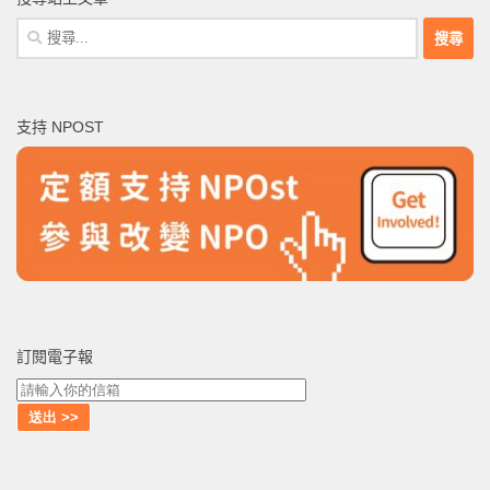
搜
尋
關
鍵
支持 NPOST
字:
訂閱電子報