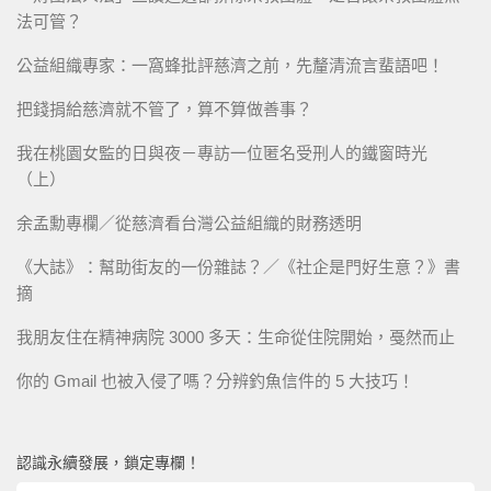
法可管？
公益組織專家：一窩蜂批評慈濟之前，先釐清流言蜚語吧！
把錢捐給慈濟就不管了，算不算做善事？
我在桃園女監的日與夜－專訪一位匿名受刑人的鐵窗時光
（上）
余孟勳專欄／從慈濟看台灣公益組織的財務透明
《大誌》：幫助街友的一份雜誌？／《社企是門好生意？》書
摘
我朋友住在精神病院 3000 多天：生命從住院開始，戞然而止
你的 Gmail 也被入侵了嗎？分辨釣魚信件的 5 大技巧！
認識永續發展，鎖定專欄！