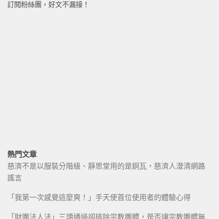
訂閱粉絲團，好文不漏接！
熱門文章
慈濟不是以服裝分階級、靜思堂用的是銅瓦，慈濟人澄清網路
謠言
「我第一次感覺這麼爽！」手天使首位使用者的體驗心得
「財團法人法」三讀通過卻排除宗教團體，是否讓宗教團體無