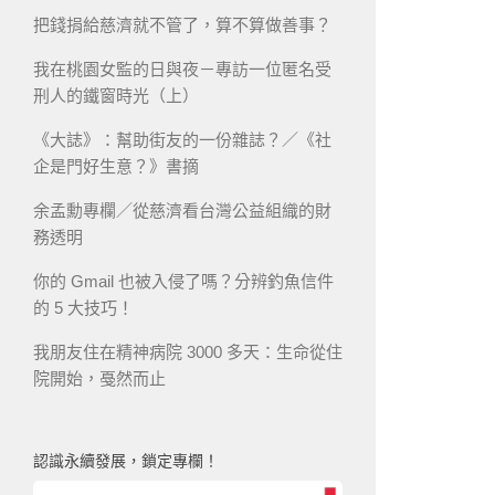
把錢捐給慈濟就不管了，算不算做善事？
我在桃園女監的日與夜－專訪一位匿名受
刑人的鐵窗時光（上）
《大誌》：幫助街友的一份雜誌？／《社
企是門好生意？》書摘
余孟勳專欄／從慈濟看台灣公益組織的財
務透明
你的 Gmail 也被入侵了嗎？分辨釣魚信件
的 5 大技巧！
我朋友住在精神病院 3000 多天：生命從住
院開始，戞然而止
認識永續發展，鎖定專欄！