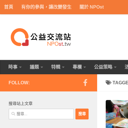
首頁
有你的參與，讓改變發生
關於 NPOst
Skip to content
時事
議題
特輯
專欄
公益策略
FOLLOW:
TAGG
搜尋站上文章
搜
尋
關