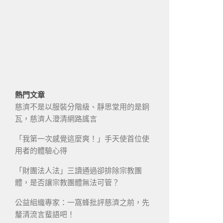
熱門文章
慈濟不是以服裝分階級、靜思堂用的是銅
瓦，慈濟人澄清網路謠言
「我第一次感覺這麼爽！」手天使首位使
用者的體驗心得
「財團法人法」三讀通過卻排除宗教團
體，是否讓宗教團體無法可管？
公益組織專家：一窩蜂批評慈濟之前，先
釐清流言蜚語吧！