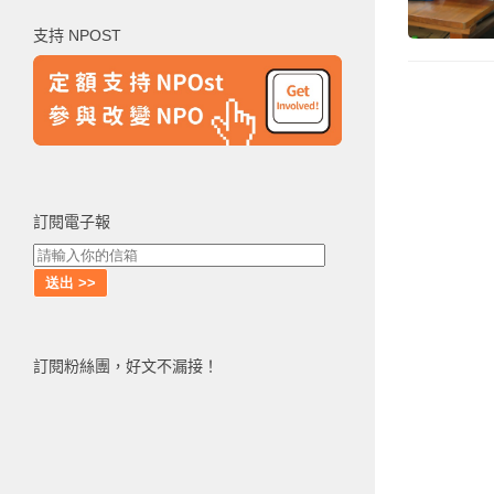
鍵
支持 NPOST
字:
訂閱電子報
訂閱粉絲團，好文不漏接！