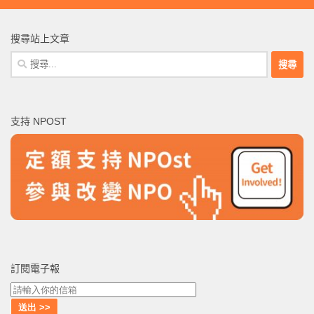
搜尋站上文章
搜
尋
關
鍵
支持 NPOST
字:
訂閱電子報