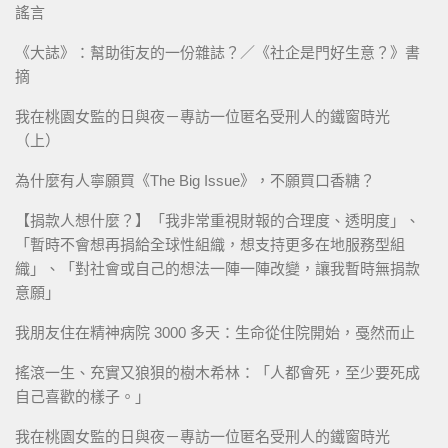
謠言
《大誌》：幫助街友的一份雜誌？／《社企是門好生意？》書
摘
我在桃園女監的日與夜－專訪一位匿名受刑人的鐵窗時光
（上）
為什麼有人寧願買《The Big Issue》，不願買口香糖？
【捐款人想什麼？】「我非常重視財報的合理度、透明度」、
「暫時不會想再捐給全球性組織，想支持更多在地服務型組
織」、「對社會或自己的想法一陣一陣改變，讓我暫時無捐款
意願」
我朋友住在精神病院 3000 多天：生命從住院開始，戞然而止
搖滾一生、充實又狼狽的樹木希林：「人都會死，至少要死成
自己喜歡的樣子。」
我在桃園女監的日與夜－專訪一位匿名受刑人的鐵窗時光