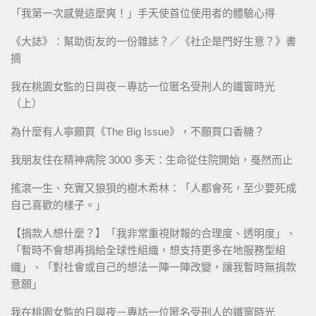
「我第一次感覺這麼爽！」手天使首位使用者的體驗心得
《大誌》：幫助街友的一份雜誌？／《社企是門好生意？》書
摘
我在桃園女監的日與夜－專訪一位匿名受刑人的鐵窗時光
（上）
為什麼有人寧願買《The Big Issue》，不願買口香糖？
我朋友住在精神病院 3000 多天：生命從住院開始，戞然而止
搖滾一生、充實又狼狽的樹木希林：「人都會死，至少要死成
自己喜歡的樣子。」
【捐款人想什麼？】「我非常重視財報的合理度、透明度」、
「暫時不會想再捐給全球性組織，想支持更多在地服務型組
織」、「對社會或自己的想法一陣一陣改變，讓我暫時無捐款
意願」
我在桃園女監的日與夜－專訪一位匿名受刑人的鐵窗時光