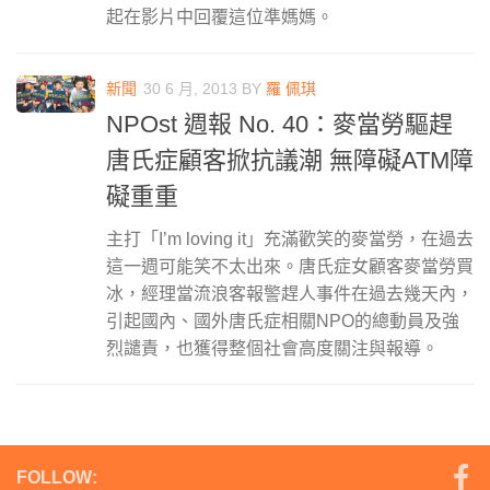
起在影片中回覆這位準媽媽。
新聞
30 6 月, 2013
BY
羅 佩琪
NPOst 週報 No. 40：麥當勞驅趕
唐氏症顧客掀抗議潮 無障礙ATM障
礙重重
主打「I’m loving it」充滿歡笑的麥當勞，在過去
這一週可能笑不太出來。唐氏症女顧客麥當勞買
冰，經理當流浪客報警趕人事件在過去幾天內，
引起國內、國外唐氏症相關NPO的總動員及強
烈譴責，也獲得整個社會高度關注與報導。
FOLLOW: