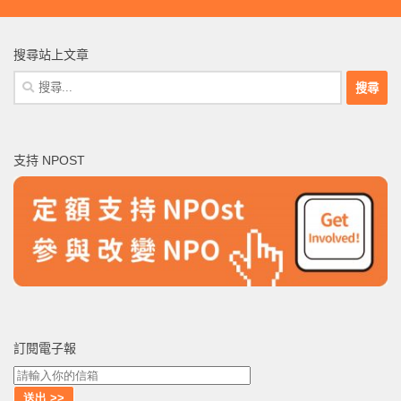
搜尋站上文章
搜
尋
關
鍵
支持 NPOST
字:
訂閱電子報