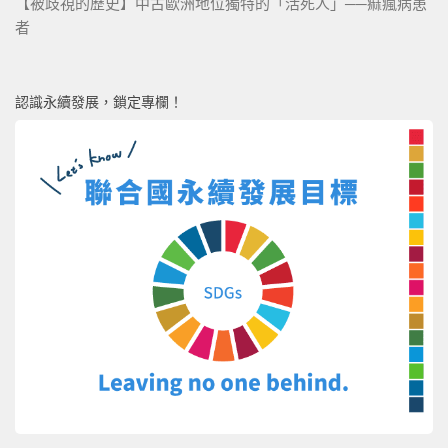
【被歧視的歷史】中古歐洲地位獨特的「活死人」──痲瘋病患
者
認識永續發展，鎖定專欄！