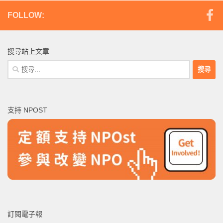
FOLLOW:
搜尋站上文章
搜
尋
關
鍵
支持 NPOST
字:
訂閱電子報