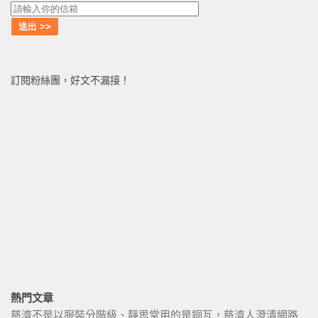
訂閱粉絲團，好文不漏接！
熱門文章
慈濟不是以服裝分階級、靜思堂用的是銅瓦，慈濟人澄清網路