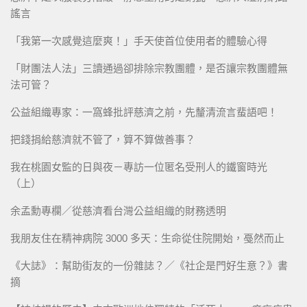
謠言
「我第一次感覺這麼爽！」手天使首位使用者的體驗心得
「財團法人法」三讀通過卻排除宗教團體，是否讓宗教團體無
法可管？
公益組織專家：一窩蜂批評慈濟之前，先釐清流言蜚語吧！
把錢捐給慈濟就不管了，算不算做善事？
我在桃園女監的日與夜－專訪一位匿名受刑人的鐵窗時光
（上）
余孟勳專欄／從慈濟看台灣公益組織的財務透明
我朋友住在精神病院 3000 多天：生命從住院開始，戞然而止
《大誌》：幫助街友的一份雜誌？／《社企是門好生意？》書
摘