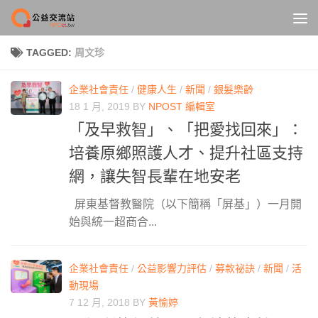
Skip to content
TAGGED:
周文珍
企業社會責任
/
健康人生
/
新聞
/
銀髮樂齡
18 1 月, 2019
BY
NPOST 編輯室
「及早救智」、「把愛找回來」：
培養原鄉照護人才、提升社區支持
網，讓失智長輩在地安老
屏東基督教醫院（以下簡稱「屏基」）一月開
始與統一超商合...
企業社會責任
/
公益影響力評估
/
募款祕訣
/
新聞
/
活
動現場
7 12 月, 2018
BY
黃愉婷