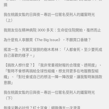
摘
我在桃園女監的日與夜－專訪一位匿名受刑人的鐵窗時光
（上）
我朋友住在精神病院 3000 多天：生命從住院開始，戞然而止
為什麼有人寧願買《The Big Issue》，不願買口香糖？
搖滾一生、充實又狼狽的樹木希林：「人都會死，至少要死成
自己喜歡的樣子。」
【捐款人想什麼？】「我非常重視財報的合理度、透明度」、
「暫時不會想再捐給全球性組織，想支持更多在地服務型組
織」、「對社會或自己的想法一陣一陣改變，讓我暫時無捐款
意願」
我在桃園女監的日與夜－專訪一位匿名受刑人的鐵窗時光
（下）
每逢災難必討伐？紅十字會：網路傳言一次澄清