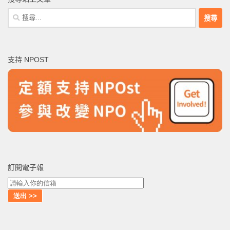
搜
尋
關
鍵
支持 NPOST
字:
訂閱電子報