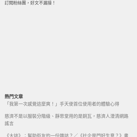
訂閱粉絲團，好文不漏接！
熱門文章
「我第一次感覺這麼爽！」手天使首位使用者的體驗心得
慈濟不是以服裝分階級、靜思堂用的是銅瓦，慈濟人澄清網路
謠言
《大誌》：幫助街友的一份雜誌？／《社企是門好生意？》書