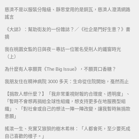
慈濟不是以服裝分階級、靜思堂用的是銅瓦，慈濟人澄清網路
謠言
《大誌》：幫助街友的一份雜誌？／《社企是門好生意？》書
摘
我在桃園女監的日與夜－專訪一位匿名受刑人的鐵窗時光
（上）
為什麼有人寧願買《The Big Issue》，不願買口香糖？
我朋友住在精神病院 3000 多天：生命從住院開始，戞然而止
【捐款人想什麼？】「我非常重視財報的合理度、透明度」、
「暫時不會想再捐給全球性組織，想支持更多在地服務型組
織」、「對社會或自己的想法一陣一陣改變，讓我暫時無捐款
意願」
搖滾一生、充實又狼狽的樹木希林：「人都會死，至少要死成
自己喜歡的樣子。」