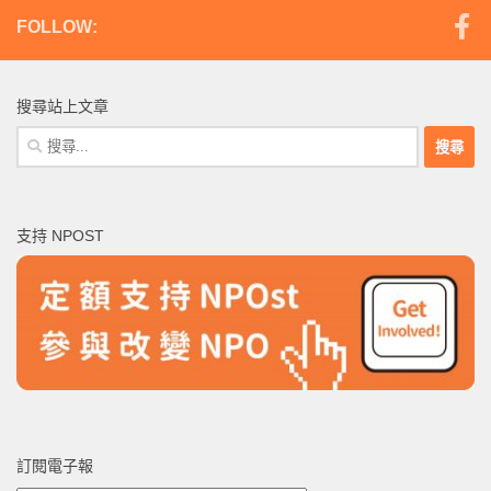
FOLLOW:
搜尋站上文章
搜
尋
關
鍵
支持 NPOST
字:
訂閱電子報