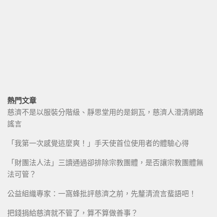
熱門文章
慈濟不是以服裝分階級、靜思堂用的是銅瓦，慈濟人澄清網路
謠言
「我第一次感覺這麼爽！」手天使首位使用者的體驗心得
「財團法人法」三讀通過卻排除宗教團體，是否讓宗教團體無
法可管？
公益組織專家：一窩蜂批評慈濟之前，先釐清流言蜚語吧！
把錢捐給慈濟就不管了，算不算做善事？