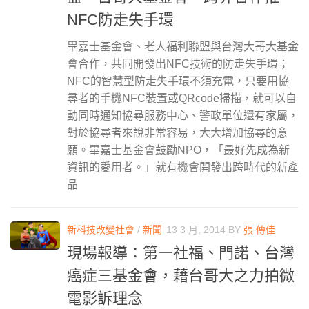
NFC防走失手環
畢嘉士基金會、老人福利聯盟與台灣大哥大基金
會合作，共同開發出NFC技術的防走失手環；
NFC的智慧型防走失手環不須充電，只要用協
尋者的手機NFC裝置或QRcode掃描，就可以自
動同時通知協尋服務中心、警政單位還有家屬，
對於協尋者來說非常容易，大大增加協尋的意
願。畢嘉士基金會鼓勵NPO，「最好先成為新
資訊的愛用者。」就有機會開發出跨時代的新產
品
新科技改變社會
/
新聞
13 3 月, 2014
BY
張 傳佳
現場報導：第一社福、門諾、台灣
癌症三基金會，藉台哥大之力拍微
電影訴理念