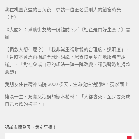
我在桃園女監的日與夜－專訪一位匿名受刑人的鐵窗時光
（上）
《大誌》：幫助街友的一份雜誌？／《社企是門好生意？》書
摘
【捐款人想什麼？】「我非常重視財報的合理度、透明度」、
「暫時不會想再捐給全球性組織，想支持更多在地服務型組
織」、「對社會或自己的想法一陣一陣改變，讓我暫時無捐款
意願」
我朋友住在精神病院 3000 多天：生命從住院開始，戞然而止
搖滾一生、充實又狼狽的樹木希林：「人都會死，至少要死成
自己喜歡的樣子。」
認識永續發展，鎖定專欄！