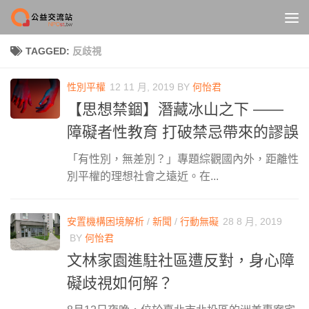
Skip to content
TAGGED:
反歧視
性別平權
12 11 月, 2019
BY
何怡君
【思想禁錮】潛藏冰山之下 ——
障礙者性教育 打破禁忌帶來的謬誤
「有性別，無差別？」專題綜觀國內外，距離性
別平權的理想社會之遠近。在...
安置機構困境解析
/
新聞
/
行動無礙
28 8 月, 2019
BY
何怡君
文林家園進駐社區遭反對，身心障
礙歧視如何解？