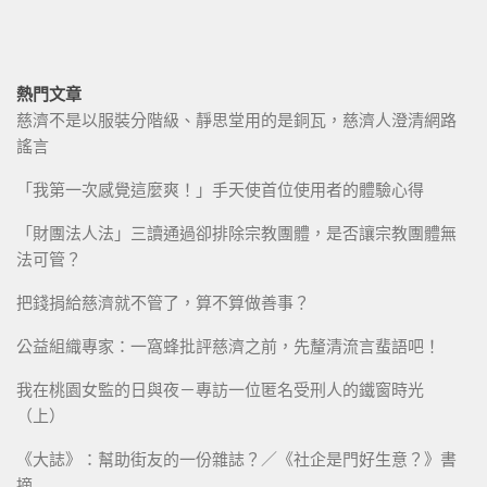
熱門文章
慈濟不是以服裝分階級、靜思堂用的是銅瓦，慈濟人澄清網路
謠言
「我第一次感覺這麼爽！」手天使首位使用者的體驗心得
「財團法人法」三讀通過卻排除宗教團體，是否讓宗教團體無
法可管？
把錢捐給慈濟就不管了，算不算做善事？
公益組織專家：一窩蜂批評慈濟之前，先釐清流言蜚語吧！
我在桃園女監的日與夜－專訪一位匿名受刑人的鐵窗時光
（上）
《大誌》：幫助街友的一份雜誌？／《社企是門好生意？》書
摘