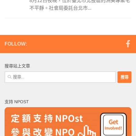
8月12日夜晚，位於臺北市北投區的洲美專案宅
不平靜。社會局委託台北市...
FOLLOW:
搜尋站上文章
搜
尋
關
鍵
支持 NPOST
字: