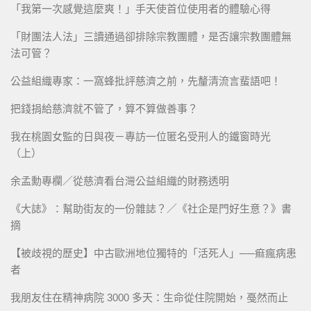
「我第一次感覺這麼爽！」手天使首位使用者的體驗心得
「財團法人法」三讀通過卻排除宗教團體，是否讓宗教團體無
法可管？
公益組織專家：一窩蜂批評慈濟之前，先釐清流言蜚語吧！
把錢捐給慈濟就不管了，算不算做善事？
我在桃園女監的日與夜－專訪一位匿名受刑人的鐵窗時光
（上）
余孟勳專欄／從慈濟看台灣公益組織的財務透明
《大誌》：幫助街友的一份雜誌？／《社企是門好生意？》書
摘
【被歧視的歷史】中古歐洲地位獨特的「活死人」──痲瘋病患
者
我朋友住在精神病院 3000 多天：生命從住院開始，戞然而止