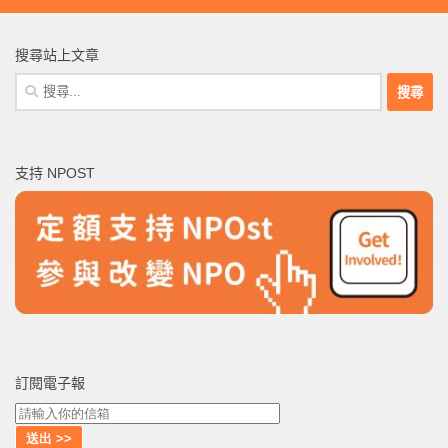
搜尋站上文章
搜
尋
關
鍵
支持 NPOST
字:
訂閱電子報