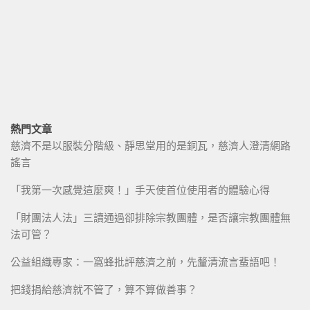
熱門文章
慈濟不是以服裝分階級、靜思堂用的是銅瓦，慈濟人澄清網路
謠言
「我第一次感覺這麼爽！」手天使首位使用者的體驗心得
「財團法人法」三讀通過卻排除宗教團體，是否讓宗教團體無
法可管？
公益組織專家：一窩蜂批評慈濟之前，先釐清流言蜚語吧！
把錢捐給慈濟就不管了，算不算做善事？