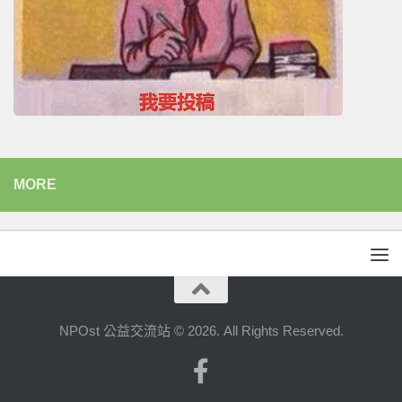
MORE
NPOst 公益交流站 © 2026. All Rights Reserved.