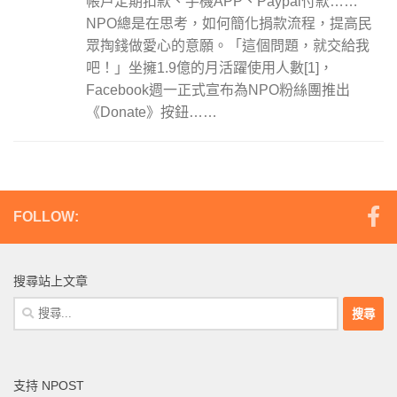
帳戶定期扣款、手機APP、Paypal付款……
NPO總是在思考，如何簡化捐款流程，提高民
眾掏錢做愛心的意願。「這個問題，就交給我
吧！」坐擁1.9億的月活躍使用人數[1]，
Facebook週一正式宣布為NPO粉絲團推出
《Donate》按鈕……
FOLLOW:
搜尋站上文章
搜
尋
關
鍵
支持 NPOST
字: