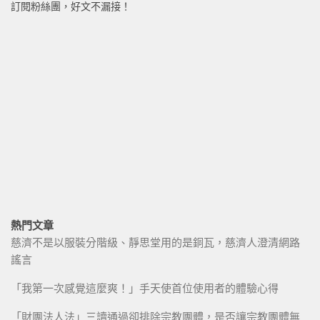
訂閱粉絲團，好文不漏接！
熱門文章
慈濟不是以服裝分階級、靜思堂用的是銅瓦，慈濟人澄清網路
謠言
「我第一次感覺這麼爽！」手天使首位使用者的體驗心得
「財團法人法」三讀通過卻排除宗教團體，是否讓宗教團體無