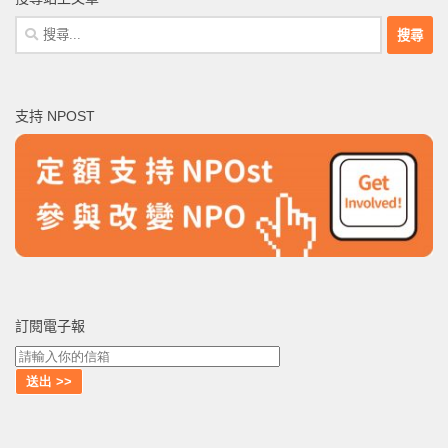
搜
尋
關
鍵
支持 NPOST
字:
訂閱電子報