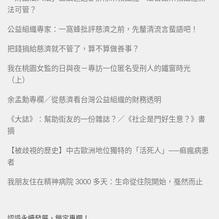
法可管？
公益組織專家：一窩蜂批評慈濟之前，先釐清流言蜚語吧！
把錢捐給慈濟就不管了，算不算做善事？
我在桃園女監的日與夜－專訪一位匿名受刑人的鐵窗時光
（上）
余孟勳專欄／從慈濟看台灣公益組織的財務透明
《大誌》：幫助街友的一份雜誌？／《社企是門好生意？》書
摘
【被歧視的歷史】中古歐洲地位獨特的「活死人」──痲瘋病患
者
我朋友住在精神病院 3000 多天：生命從住院開始，戞然而止
認識永續發展，鎖定專欄！