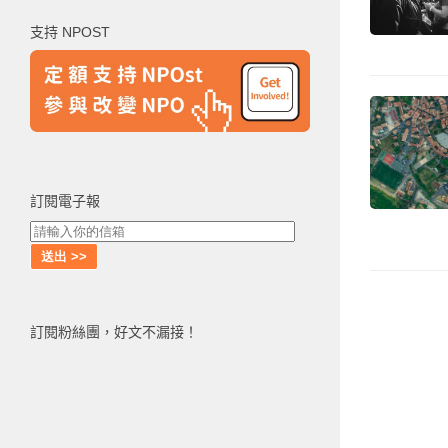
鍵
支持 NPOST
字:
訂閱電子報
訂閱粉絲團，好文不漏接！