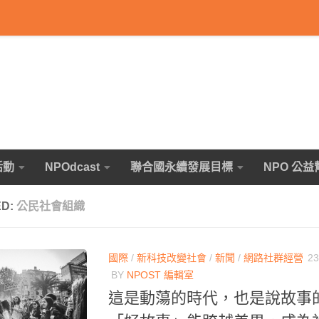
活動
NPOdcast
聯合國永續發展目標
NPO 公益
ED:
公民社會組織
國際
/
新科技改變社會
/
新聞
/
網路社群經營
23
BY
NPOST 編輯室
這是動蕩的時代，也是說故事