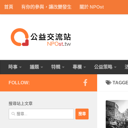
首頁
有你的參與，讓改變發生
關於 NPOst
Skip to content
時事
議題
特輯
專欄
公益策略
FOLLOW:
TAGG
搜尋站上文章
搜
尋
關