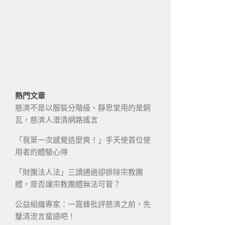
熱門文章
慈濟不是以服裝分階級、靜思堂用的是銅
瓦，慈濟人澄清網路謠言
「我第一次感覺這麼爽！」手天使首位使
用者的體驗心得
「財團法人法」三讀通過卻排除宗教團
體，是否讓宗教團體無法可管？
公益組織專家：一窩蜂批評慈濟之前，先
釐清流言蜚語吧！