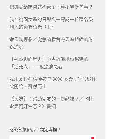
把錢捐給慈濟就不管了，算不算做善事？
我在桃園女監的日與夜－專訪一位匿名受
刑人的鐵窗時光（上）
余孟勳專欄／從慈濟看台灣公益組織的財
務透明
【被歧視的歷史】中古歐洲地位獨特的
「活死人」──痲瘋病患者
我朋友住在精神病院 3000 多天：生命從住
院開始，戞然而止
《大誌》：幫助街友的一份雜誌？／《社
企是門好生意？》書摘
認識永續發展，鎖定專欄！