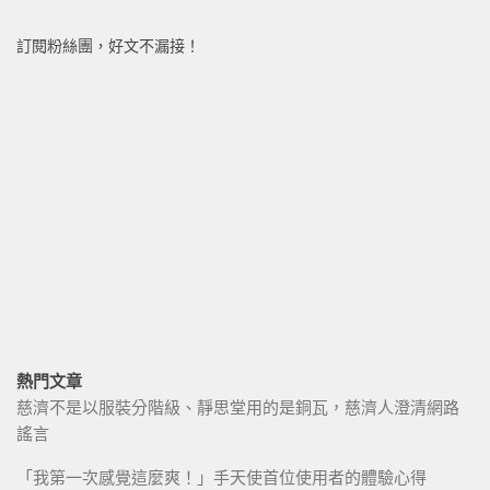
訂閱粉絲團，好文不漏接！
熱門文章
慈濟不是以服裝分階級、靜思堂用的是銅瓦，慈濟人澄清網路
謠言
「我第一次感覺這麼爽！」手天使首位使用者的體驗心得