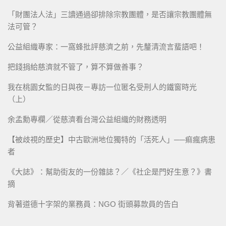
「財團法人法」三讀通過卻排除宗教團體，是否讓宗教團體無
法可管？
公益組織專家：一窩蜂批評慈濟之前，先釐清流言蜚語吧！
把錢捐給慈濟就不管了，算不算做善事？
我在桃園女監的日與夜－專訪一位匿名受刑人的鐵窗時光
（上）
余孟勳專欄／從慈濟看台灣公益組織的財務透明
【被歧視的歷史】中古歐洲地位獨特的「活死人」──痲瘋病患
者
《大誌》：幫助街友的一份雜誌？／《社企是門好生意？》書
摘
背著道德十字架的業務員：NGO 街頭募款員的告白