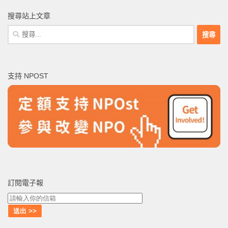
搜尋站上文章
搜
尋
關
鍵
支持 NPOST
字:
訂閱電子報