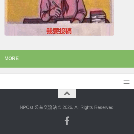
MORE
NPOst 公益交流站 © 2026. All Rights Reserved.