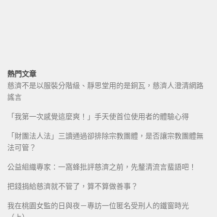
熱門文章
慈濟不是以服裝分階級、靜思堂用的是銅瓦，慈濟人澄清網路
謠言
「我第一次感覺這麼爽！」手天使首位使用者的體驗心得
「財團法人法」三讀通過卻排除宗教團體，是否讓宗教團體無
法可管？
公益組織專家：一窩蜂批評慈濟之前，先釐清流言蜚語吧！
把錢捐給慈濟就不管了，算不算做善事？
我在桃園女監的日與夜－專訪一位匿名受刑人的鐵窗時光