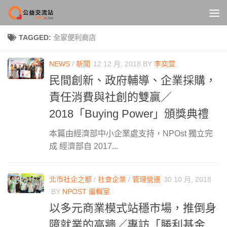
Skip to content
TAGGED:
全家便利商店
NEWS
/
新聞
12 12 月, 2018
BY
李奕萱
民間創新、政府輔導、企業採購，
責任消費與社創的雙贏／
2018「Buying Power」頒獎典禮
本篇由經濟部中小企業處支持，NPOst 獨立完
成 經濟部自 2017...
北市社企之都
/
社會企業
/
管理營運
30 10 月, 2018
BY
NPOST 編輯室
以多元商業模式站穩市場，推倒身
障就業的高牆／專訪「勝利基金