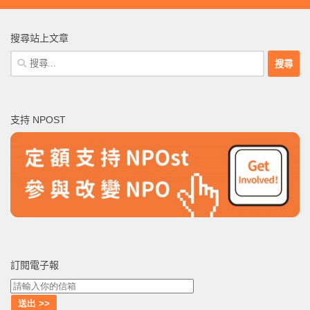
搜尋站上文章
搜
尋
關
鍵
支持 NPOST
字:
訂閱電子報