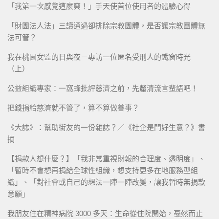
「我第一次感覺這麼爽！」手天使首位使用者的體驗心得
「財團法人法」三讀通過卻排除宗教團體，是否讓宗教團體無
法可管？
我在桃園女監的日與夜－專訪一位匿名受刑人的鐵窗時光
（上）
公益組織專家：一窩蜂批評慈濟之前，先釐清流言蜚語吧！
把錢捐給慈濟就不管了，算不算做善事？
《大誌》：幫助街友的一份雜誌？／《社企是門好生意？》書
摘
【捐款人想什麼？】「我非常重視財報的合理度、透明度」、
「暫時不會想再捐給全球性組織，想支持更多在地服務型組
織」、「對社會或自己的想法一陣一陣改變，讓我暫時無捐款
意願」
我朋友住在精神病院 3000 多天：生命從住院開始，戞然而止