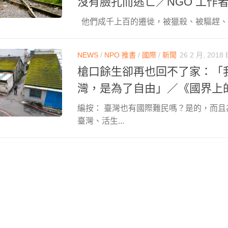
沒有臉孔而逃亡／NGO 工作
他們成千上百的遷徙，被獵殺、被驅趕、被
NEWS
/
NPO 推書
/
國際
/
新聞
26 2 月, 2018
槍口餘生卻再也回不了家：「
灣，是為了自由」／《國界上
編按： 臺灣也有國際難民嗎？是的，而
臺灣、活生...