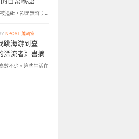
者的日常囈語
追緝，卻是無聲；...
BY
NPOST 編輯室
我跳海游到臺
的漂流者》書摘
且為數不少。這些生活在