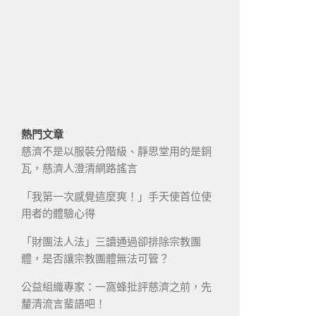
熱門文章
慈濟不是以服裝分階級、靜思堂用的是銅
瓦，慈濟人澄清網路謠言
「我第一次感覺這麼爽！」手天使首位使
用者的體驗心得
「財團法人法」三讀通過卻排除宗教團
體，是否讓宗教團體無法可管？
公益組織專家：一窩蜂批評慈濟之前，先
釐清流言蜚語吧！