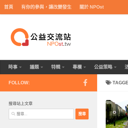
首頁
有你的參與，讓改變發生
關於 NPOst
Skip to content
時事
議題
特輯
專欄
公益策略
FOLLOW:
TAGG
搜尋站上文章
搜
尋
關