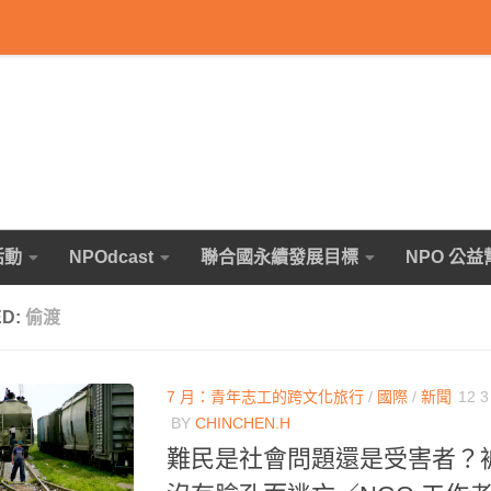
活動
NPOdcast
聯合國永續發展目標
NPO 公益
ED:
偷渡
7 月：青年志工的跨文化旅行
/
國際
/
新聞
12 3
BY
CHINCHEN.H
難民是社會問題還是受害者？