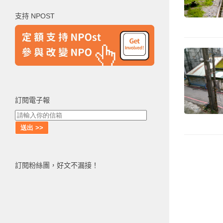
鍵
支持 NPOST
字:
訂閱電子報
訂閱粉絲團，好文不漏接！