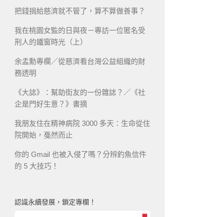
把錢捐給慈濟就不管了，算不算做善事？
我在桃園女監的日與夜－專訪一位匿名受
刑人的鐵窗時光（上）
余孟勳專欄／從慈濟看台灣公益組織的財
務透明
《大誌》：幫助街友的一份雜誌？／《社
企是門好生意？》書摘
我朋友住在精神病院 3000 多天：生命從住
院開始，戞然而止
你的 Gmail 也被入侵了嗎？分辨釣魚信件
的 5 大技巧！
認識永續發展，鎖定專欄！