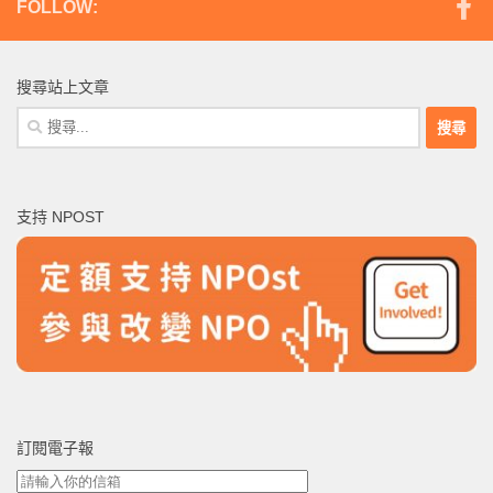
FOLLOW:
搜尋站上文章
搜
尋
關
鍵
支持 NPOST
字:
訂閱電子報