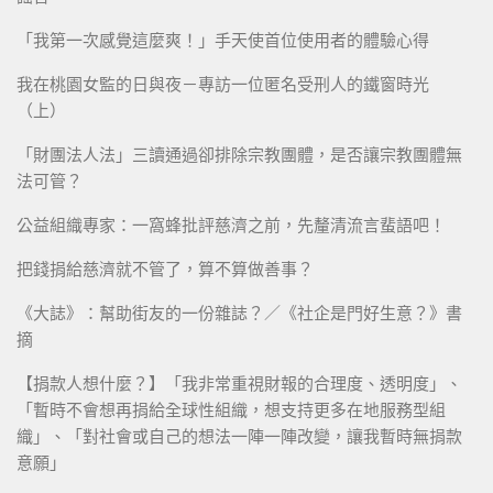
「我第一次感覺這麼爽！」手天使首位使用者的體驗心得
我在桃園女監的日與夜－專訪一位匿名受刑人的鐵窗時光
（上）
「財團法人法」三讀通過卻排除宗教團體，是否讓宗教團體無
法可管？
公益組織專家：一窩蜂批評慈濟之前，先釐清流言蜚語吧！
把錢捐給慈濟就不管了，算不算做善事？
《大誌》：幫助街友的一份雜誌？／《社企是門好生意？》書
摘
【捐款人想什麼？】「我非常重視財報的合理度、透明度」、
「暫時不會想再捐給全球性組織，想支持更多在地服務型組
織」、「對社會或自己的想法一陣一陣改變，讓我暫時無捐款
意願」