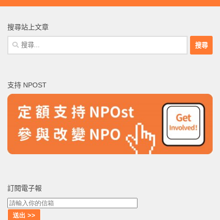
搜尋站上文章
搜
尋
關
鍵
支持 NPOST
字:
訂閱電子報