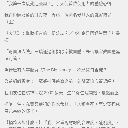
「我第一次感覺這麼爽！」手天使首位使用者的體驗心得
我在桃園女監的日與夜－專訪一位匿名受刑人的鐵窗時光
（上）
《大誌》：幫助街友的一份雜誌？／《社企是門好生意？》書
摘
「財團法人法」三讀通過卻排除宗教團體，是否讓宗教團體無
法可管？
為什麼有人寧願買《The Big Issue》，不願買口香糖？
公益組織專家：一窩蜂批評慈濟之前，先釐清流言蜚語吧！
我朋友住在精神病院 3000 多天：生命從住院開始，戞然而止
搖滾一生、充實又狼狽的樹木希林：「人都會死，至少要死成
自己喜歡的樣子。」
【捐款人想什麼？】「我非常重視財報的合理度、透明度」、