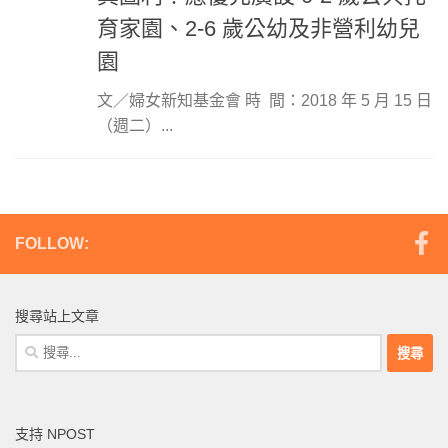
育家園、2-6 歲公幼及非營利幼兒
園
文／婦女新知基金會 時 間：2018 年 5 月 15 日
（週二）...
FOLLOW:
搜尋站上文章
搜
尋
關
鍵
支持 NPOST
字: