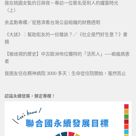
我在桃園女監的日與夜－專訪一位匿名受刑人的鐵窗時光
（上）
余孟勳專欄／從慈濟看台灣公益組織的財務透明
《大誌》：幫助街友的一份雜誌？／《社企是門好生意？》書
摘
【被歧視的歷史】中古歐洲地位獨特的「活死人」──痲瘋病患
者
我朋友住在精神病院 3000 多天：生命從住院開始，戞然而止
認識永續發展，鎖定專欄！