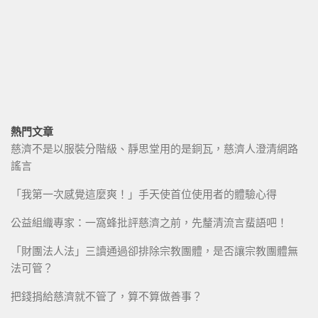
熱門文章
慈濟不是以服裝分階級、靜思堂用的是銅瓦，慈濟人澄清網路
謠言
「我第一次感覺這麼爽！」手天使首位使用者的體驗心得
公益組織專家：一窩蜂批評慈濟之前，先釐清流言蜚語吧！
「財團法人法」三讀通過卻排除宗教團體，是否讓宗教團體無
法可管？
把錢捐給慈濟就不管了，算不算做善事？