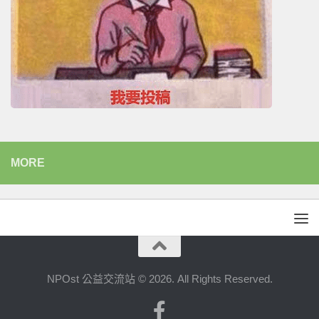
MORE
NPOst 公益交流站 © 2026. All Rights Reserved.