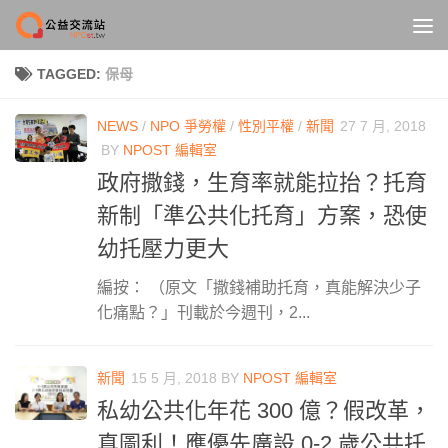
Skip to content
TAGGED:
保母
NEWS
/
NPO 爭勞權
/
性別平權
/
新聞
27 7 月, 2018
BY
NPOST 編輯室
政府撒錢，生育率就能拉抬？托育
新制「準公共化托育」方案，恐使
幼托壓力更大
編按： （原文「撒錢補助托育，真能解決少子
化痛點？」刊載於今週刊，2...
新聞
15 5 月, 2018
BY
NPOST 編輯室
私幼公共化年花 300 億？假改革，
真圖利！應優先廣設 0-2 歲公共托