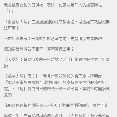
我在桃園女監的日與夜－專訪一位匿名受刑人的鐵窗時光
（上）
「財團法人法」三讀通過卻排除宗教團體，是否讓宗教團體無
法可管？
公益組織專家：一窩蜂批評慈濟之前，先釐清流言蜚語吧！
把錢捐給慈濟就不管了，算不算做善事？
《大誌》：幫助街友的一份雜誌？／《社企是門好生意？》書
摘
【捐款人想什麼？】「我非常重視財報的合理度、透明度」、
「暫時不會想再捐給全球性組織，想支持更多在地服務型組
織」、「對社會或自己的想法一陣一陣改變，讓我暫時無捐款
意願」
我朋友住在精神病院 3000 多天：生命從住院開始，戞然而止
搖滾一生、充實又狼狽的樹木希林：「人都會死，至少要死成