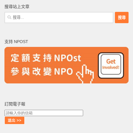
搜尋站上文章
搜
尋
關
鍵
支持 NPOST
字:
訂閱電子報