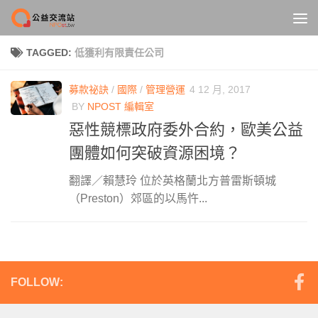
Skip to content
TAGGED:
低獲利有限責任公司
募款祕訣
/
國際
/
管理營運
4 12 月, 2017
BY
NPOST 編輯室
惡性競標政府委外合約，歐美公益
團體如何突破資源困境？
翻譯／賴慧玲 位於英格蘭北方普雷斯頓城
（Preston）郊區的以馬忤...
FOLLOW: