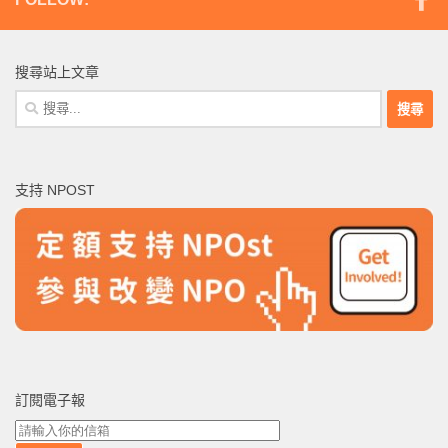
搜尋站上文章
搜
尋
關
鍵
支持 NPOST
字:
訂閱電子報