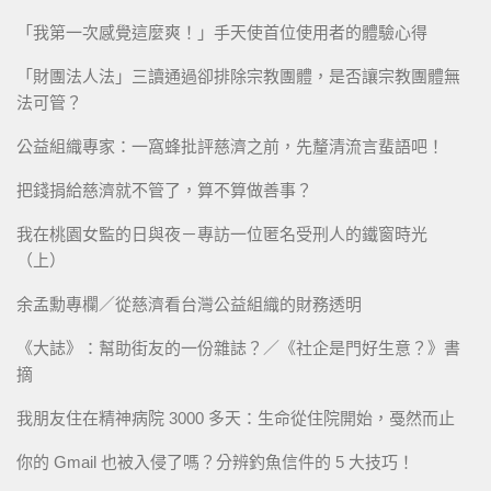
「我第一次感覺這麼爽！」手天使首位使用者的體驗心得
「財團法人法」三讀通過卻排除宗教團體，是否讓宗教團體無
法可管？
公益組織專家：一窩蜂批評慈濟之前，先釐清流言蜚語吧！
把錢捐給慈濟就不管了，算不算做善事？
我在桃園女監的日與夜－專訪一位匿名受刑人的鐵窗時光
（上）
余孟勳專欄／從慈濟看台灣公益組織的財務透明
《大誌》：幫助街友的一份雜誌？／《社企是門好生意？》書
摘
我朋友住在精神病院 3000 多天：生命從住院開始，戞然而止
你的 Gmail 也被入侵了嗎？分辨釣魚信件的 5 大技巧！