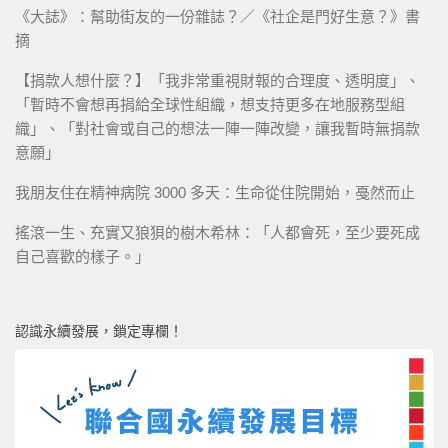
《大誌》：幫助街友的一份雜誌？／《社企是門好生意？》書
摘
【捐款人想什麼？】「我非常重視財報的合理度、透明度」、
「暫時不會想再捐給全球性組織，想支持更多在地服務型組
織」、「對社會或自己的想法一陣一陣改變，讓我暫時無捐款
意願」
我朋友住在精神病院 3000 多天：生命從住院開始，戞然而止
搖滾一生、充實又狼狽的樹木希林：「人都會死，至少要死成
自己喜歡的樣子。」
認識永續發展，鎖定專欄！