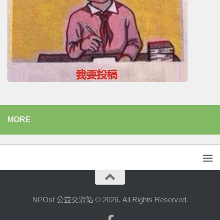
MORE
NPOst 公益交流站 © 2026. All Rights Reserved.