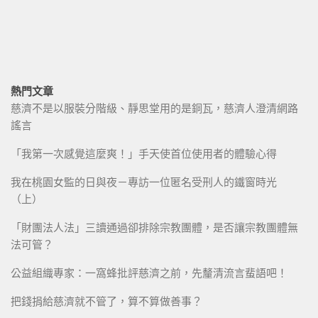
熱門文章
慈濟不是以服裝分階級、靜思堂用的是銅瓦，慈濟人澄清網路
謠言
「我第一次感覺這麼爽！」手天使首位使用者的體驗心得
我在桃園女監的日與夜－專訪一位匿名受刑人的鐵窗時光
（上）
「財團法人法」三讀通過卻排除宗教團體，是否讓宗教團體無
法可管？
公益組織專家：一窩蜂批評慈濟之前，先釐清流言蜚語吧！
把錢捐給慈濟就不管了，算不算做善事？