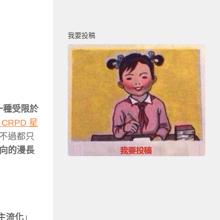
我要投稿
一種受
限於
CRPD 星
不過都只
向的漫長
主流化
」