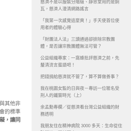
慈濟不是以服裝分階級、靜思堂用的是銅
瓦，慈濟人澄清網路謠言
「我第一次感覺這麼爽！」手天使首位使
用者的體驗心得
「財團法人法」三讀通過卻排除宗教團
體，是否讓宗教團體無法可管？
公益組織專家：一窩蜂批評慈濟之前，先
釐清流言蜚語吧！
把錢捐給慈濟就不管了，算不算做善事？
我在桃園女監的日與夜－專訪一位匿名受
刑人的鐵窗時光（上）
與其他非
余孟勳專欄／從慈濟看台灣公益組織的財
會的標準
務透明
礙，讓同
我朋友住在精神病院 3000 多天：生命從住