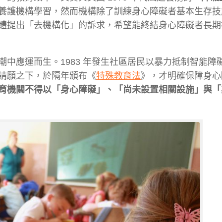
養護
機構學習，然而機構除了訓練身心障礙者基本生存技
體提
出「去機構化」的訴求，希望能終結身心障礙者長期
潮中應
運而生。1983 年發生社區居民以暴力抵制智能障
請願
之下，於隔年頒布《
特殊教育法
》，才明確保障身心
育機
關不得以「身心障礙」、「尚未設置相關設施」與「