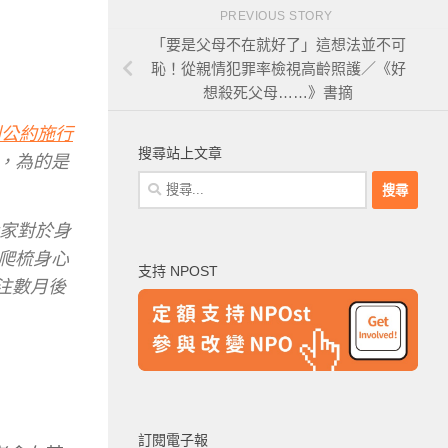
PREVIOUS STORY
「要是父母不在就好了」這想法並不可
恥！從親情犯罪率檢視高齡照護／《好
想殺死父母……》書摘
利公約施行
搜尋站上文章
查，為的是
搜
尋
關
家對於身
鍵
，爬梳身心
支持 NPOST
字:
注數月後
訂閱電子報