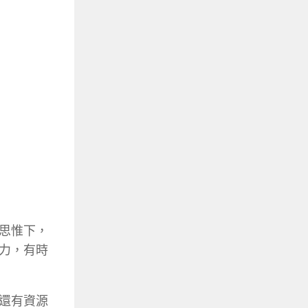
思惟下，
力，有時
還有資源