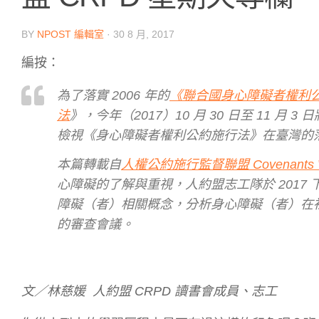
BY
NPOST 編輯室
·
30 8 月, 2017
編按：
為了落實 2006 年的
《聯合國身心障礙者權利公
法
》，今年（2017）10 月 30 日至 11 
檢視《身心障礙者權利公約施行法》在臺灣的
本篇轉載自
人權公約施行監督聯盟 Covenants
心障礙的了解與重視，人約盟志工隊於 2017
障礙（者）相關概念，分析身心障礙（者）在
的審查會議。
文／
林慈媛 人約盟 CRPD 讀書會成員、志工