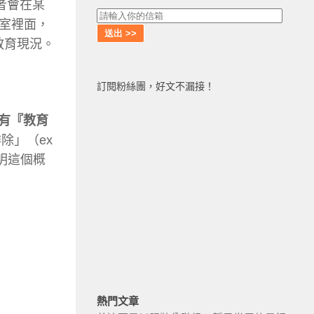
者會在某
室裡面，
教育現況。
訂閱粉絲團，好文不漏接！
有『教育
除」（ex
說明這個概
熱門文章