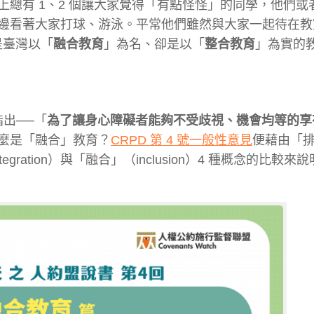
總有 1、2 個讓大家覺得「有點怪怪」的同學，他們或
邊看著大家
打球、游泳。平常他們雖然與大家一起待在教
是臺灣以
「
融合教育
」為名、卻是以「
整合教育
」為實的
指出──「
為了讓身心障礙者能夠不受歧視、機會均等的享
麼是「融
合」教育？
CRPD 第 4 號一般性意見
便藉由「排
tegration）與「融合」（in
clusion）4 種概念的比較來