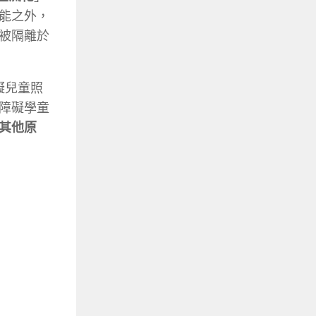
能之外
，
被隔離
於
礙兒童
照
障礙學
童
其他原