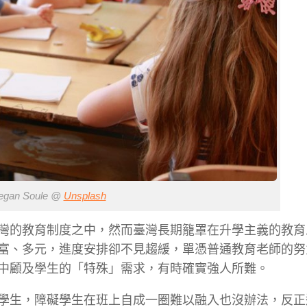
an Soule @
Unsplash
灣的教
育制度之中，然而臺灣長期籠罩在升學主義的教育
富、多元，進
度安排卻不見趨緩，單憑普通教育老師的努
中顧及學生的
「特殊」需求，有時確實強人所難。
學生，障礙學生在班上自成一
圈難以融入也沒辦法，反正