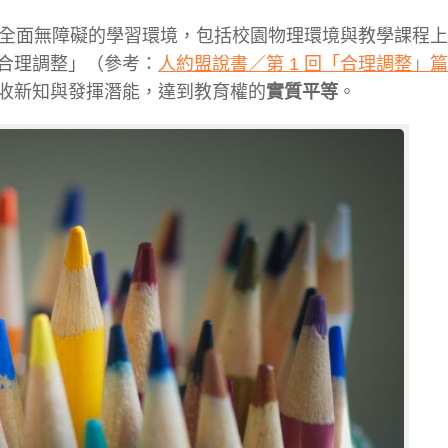
供全面
無障礙的學習環境，包括校園物理環境與教學課程上
合理調
整」（參考：
人約盟說書／第 1 回「合理調整」篇
收新知與發揮潛能，達到教育權的
實質平等
。