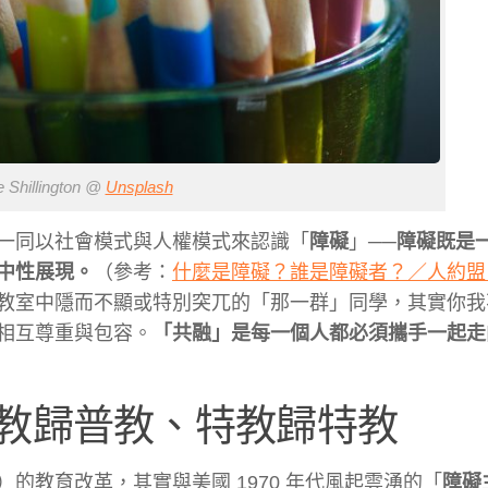
Shillington @
Unsplash
一同
以社會模式與人權模式來認識「
障礙
」──
障礙既是
中
性展現。
（參考：
什麼是障礙？誰是障礙者
？／人約盟 
教室中隱而不顯或
特別突兀的「那一群」同學，其實你我
相互尊重與包容
。
「共融」是每一個人都必須攜手一起走
教歸普教、特教歸特教
）的教
育改革，其實與美國 1970 年代風起雲湧的「
障礙