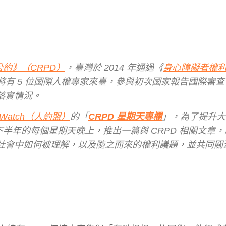
約》（CRPD）
，臺灣於 2014 年通過《
身心障礙者權
月 3 日將有 5 位國際人權專家來臺，參與初次國家報告國際審
落實情況。
 Watch（人約盟）
的「
CRPD 星期天專欄
」，為了提升大
 下半年的每個星期天晚上，推出一篇與 CRPD 相關文章
社會中如何被理解，以及隨之而來的權利議題，並共同關