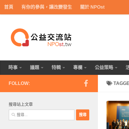
首頁
有你的參與，讓改變發生
關於 NPOst
Skip to content
時事
議題
特輯
專欄
公益策略
FOLLOW:
TAGG
搜尋站上文章
搜
尋
關