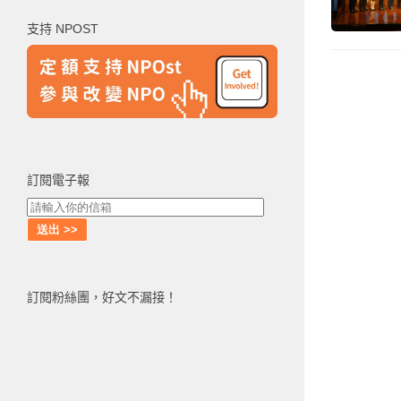
鍵
支持 NPOST
字:
訂閱電子報
訂閱粉絲團，好文不漏接！