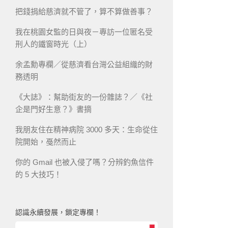
把錢捐給慈濟就不管了，算不算做善事？
我在桃園女監的日與夜－專訪一位匿名受
刑人的鐵窗時光（上）
余孟勳專欄／從慈濟看台灣公益組織的財
務透明
《大誌》：幫助街友的一份雜誌？／《社
企是門好生意？》書摘
我朋友住在精神病院 3000 多天：生命從住
院開始，戞然而止
你的 Gmail 也被入侵了嗎？分辨釣魚信件
的 5 大技巧！
認識永續發展，鎖定專欄！