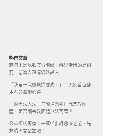
熱門文章
慈濟不是以服裝分階級、靜思堂用的是銅
瓦，慈濟人澄清網路謠言
「我第一次感覺這麼爽！」手天使首位使
用者的體驗心得
「財團法人法」三讀通過卻排除宗教團
體，是否讓宗教團體無法可管？
公益組織專家：一窩蜂批評慈濟之前，先
釐清流言蜚語吧！