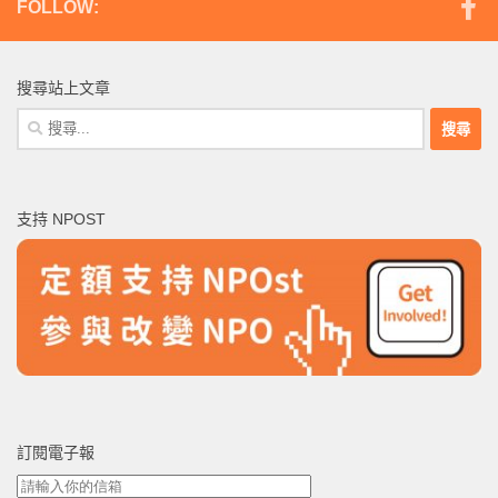
FOLLOW:
搜尋站上文章
搜
尋
關
鍵
支持 NPOST
字:
訂閱電子報