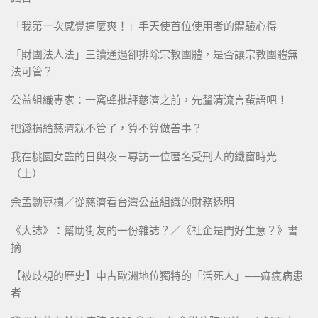
「我第一次感覺這麼爽！」手天使首位使用者的體驗心得
「財團法人法」三讀通過卻排除宗教團體，是否讓宗教團體無
法可管？
公益組織專家：一窩蜂批評慈濟之前，先釐清流言蜚語吧！
把錢捐給慈濟就不管了，算不算做善事？
我在桃園女監的日與夜－專訪一位匿名受刑人的鐵窗時光
（上）
余孟勳專欄／從慈濟看台灣公益組織的財務透明
《大誌》：幫助街友的一份雜誌？／《社企是門好生意？》書
摘
【被歧視的歷史】中古歐洲地位獨特的「活死人」──痲瘋病患
者