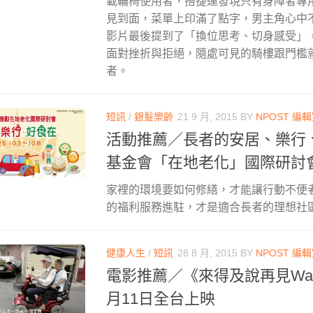
載輪椅使用者，搭捷運發現只有身障者專
見到面，菜單上印滿了點字，男主角心中
影片最後提到了「換位思考、切身感受」
面對挫折與拒絕，隨處可見的騎樓跟門檻
者。
短訊
/
銀髮樂齡
21 9 月, 2015
BY
NPOST 編
活動推薦／長者的安居、樂行
基金會「在地老化」國際研討
家裡的環境要如何修繕，才能讓行動不便
的福利服務進駐，才是適合長者的理想社
健康人生
/
短訊
28 8 月, 2015
BY
NPOST 編
電影推薦／《來得及說再見Ways I
月11日全台上映