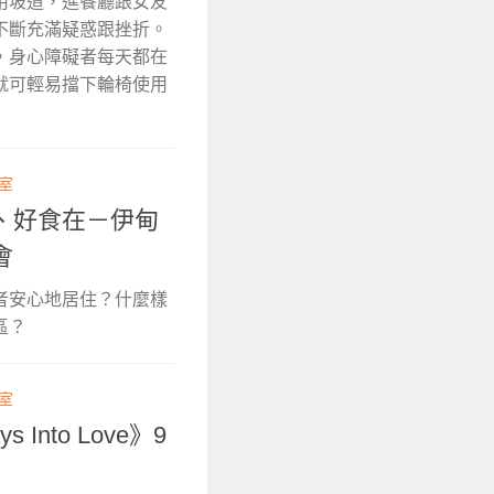
用坡道，進餐廳跟女友
不斷充滿疑惑跟挫折。
，身心障礙者每天都在
就可輕易擋下輪椅使用
輯室
、好食在－伊甸
會
者安心地居住？什麼樣
區？
輯室
nto Love》9