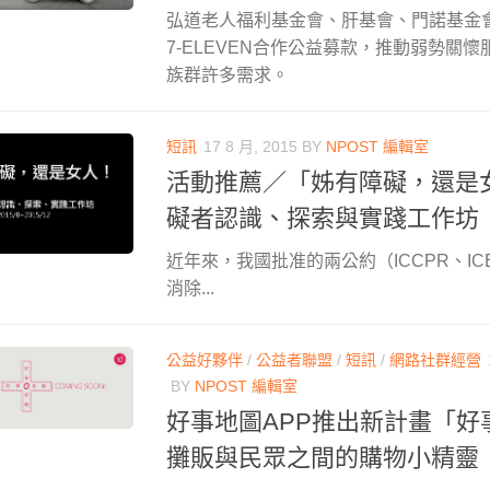
弘道老人福利基金會、肝基會、門諾基金
7-ELEVEN合作公益募款，推動弱勢關
族群許多需求。
短訊
17 8 月, 2015
BY
NPOST 編輯室
活動推薦／「姊有障礙，還是
礙者認識、探索與實踐工作坊
近年來，我國批准的兩公約（ICCPR、IC
消除...
公益好夥伴
/
公益者聯盟
/
短訊
/
網路社群經營
BY
NPOST 編輯室
好事地圖APP推出新計畫「好
攤販與民眾之間的購物小精靈