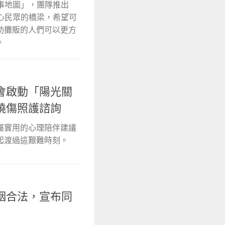
事地圖」，團隊推出
好心民眾的橋梁，希望可
助攤販的人們可以更方
。
會啟動「陽光關
燒傷照護諮詢
屬實用的心理陪伴建議
起渡過這艱難時刻。
姻合法，宣布同