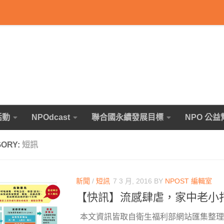
活動
NPOdcast
聯合國永續發展目標
NPO 公益
GORY:
短訊
新聞
/
短訊
7 3 月, 2016
BY
NPOST 編輯室
【快訊】流感肆虐，家中老小
本文資訊皆取自衛生福利部網站匯集整理 流