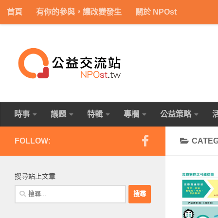
首頁
有你的參與，讓改變發生
關於 NPOst
Skip to content
時事
議題
特輯
專欄
公益策略
FOLLOW:
CATE
搜尋站上文章
搜
尋
關