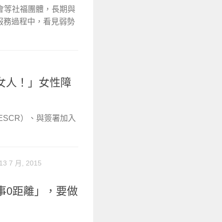
會等社福團體，長期與
懷服務過程中，看見弱勢
女人！」女性障
ESCR）、與簽署加入
13 7 月, 2015
事0距離」，要做