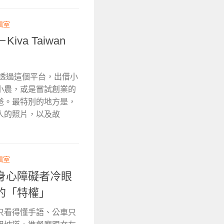
輯室
a Taiwan
以透過這個平台，出借小
小農，或是嘗試創業的
爸。最特別的地方是，
人的照片，以及故
輯室
身心障礙者冷眼
的「特權」
只看得懂手語、公車只