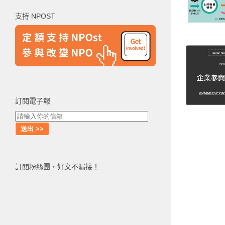
鍵
支持 NPOST
字:
訂閱電子報
訂閱粉絲團，好文不漏接！