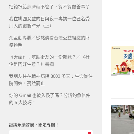
把錢捐給慈濟就不管了，算不算做善事？
我在桃園女監的日與夜－專訪一位匿名受
刑人的鐵窗時光（上）
余孟勳專欄／從慈濟看台灣公益組織的財
務透明
《大誌》：幫助街友的一份雜誌？／《社
企是門好生意？》書摘
我朋友住在精神病院 3000 多天：生命從住
院開始，戞然而止
你的 Gmail 也被入侵了嗎？分辨釣魚信件
的 5 大技巧！
認識永續發展，鎖定專欄！