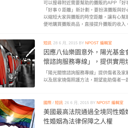
可以搜尋附近需要幫助的攤販的APP「好
「好事 0 距離」新計劃，要扮演攤販與
以縮短大家與攤販的時空距離，讓有心幫
便地購買攤販商品，直接提升攤販的收入
短訊
28 6 月, 2015
BY
NPOST 編輯室
因應八仙樂園意外，陽光基金
懷諮詢服務專線」，提供實用
「陽光關懷諮詢服務專線」提供傷者及家
以及居家燒傷照護方法，期望能助傷者一
國際
/
短訊
26 6 月, 2015
BY
NPOST 編輯室
美國最高法院通過全境同性婚
性婚姻為法律保障之人權