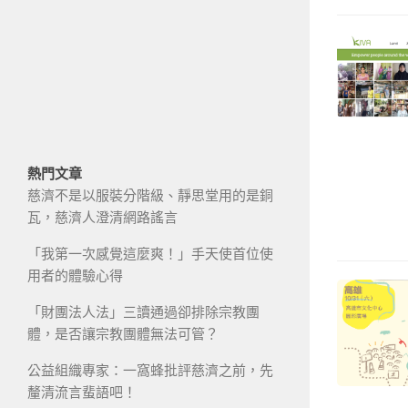
熱門文章
慈濟不是以服裝分階級、靜思堂用的是銅
瓦，慈濟人澄清網路謠言
「我第一次感覺這麼爽！」手天使首位使
用者的體驗心得
「財團法人法」三讀通過卻排除宗教團
體，是否讓宗教團體無法可管？
公益組織專家：一窩蜂批評慈濟之前，先
釐清流言蜚語吧！