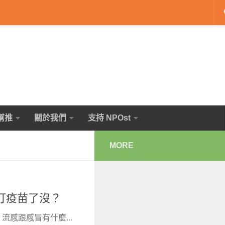
幫推
關於我們
支持 NPOst
MORE
打疫苗了沒？
感跟感冒有什麼...