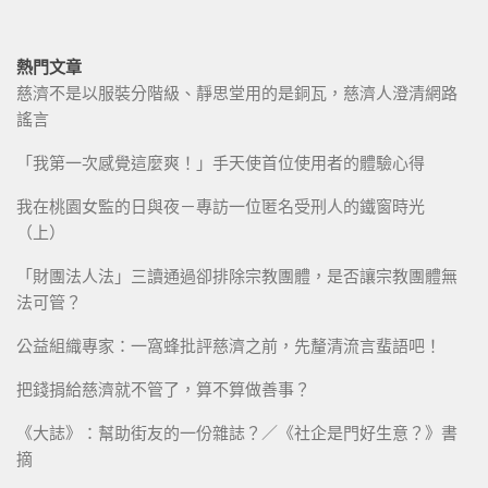
熱門文章
慈濟不是以服裝分階級、靜思堂用的是銅瓦，慈濟人澄清網路
謠言
「我第一次感覺這麼爽！」手天使首位使用者的體驗心得
我在桃園女監的日與夜－專訪一位匿名受刑人的鐵窗時光
（上）
「財團法人法」三讀通過卻排除宗教團體，是否讓宗教團體無
法可管？
公益組織專家：一窩蜂批評慈濟之前，先釐清流言蜚語吧！
把錢捐給慈濟就不管了，算不算做善事？
《大誌》：幫助街友的一份雜誌？／《社企是門好生意？》書
摘