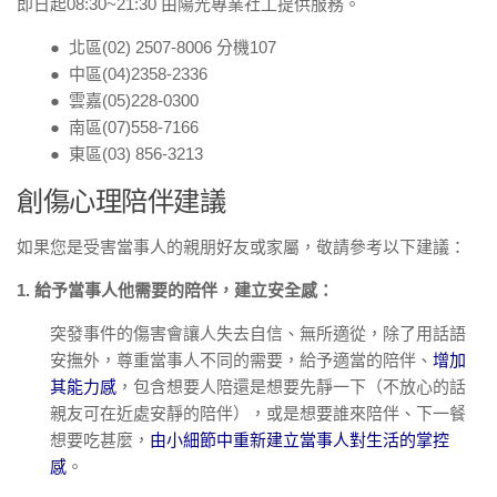
即日起08:30~21:30 由陽光專業社工提供服務。
● 北區(02) 2507-8006 分機107
● 中區(04)2358-2336
● 雲嘉(05)228-0300
● 南區(07)558-7166
● 東區(03) 856-3213
創傷心理陪伴建議
如果您是受害當事人的親朋好友或家屬，敬請參考以下建議：
1. 給予當事人他需要的陪伴，建立安全感：
突發事件的傷害會讓人失去自信、無所適從，除了用話語
安撫外，尊重當事人不同的需要，給予適當的陪伴、
增加
其能力感
，包含想要人陪還是想要先靜一下（不放心的話
親友可在近處安靜的陪伴），或是想要誰來陪伴、下一餐
想要吃甚麼，
由小細節中重新建立當事人對生活的掌控
感
。