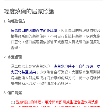
輕度燒傷的居家照護
1. 勿輕信偏方
燒傷傷口的照顧首在避免感染
，因此傷口的護理應依照合
格醫師所開的藥物使用，不可自行亂塗抹藥物，以避免傷
口惡化。傷口護理要依據醫師或護理人員教導的無菌原則
處理。
2. 水泡處理
淺二度以上即會產生水泡，
產生水泡時不可自行弄破，以
免惡化甚至感染
；小水泡會自行消退，大面積水泡可到醫
院讓醫護人員處理或詢問治療師處理方式，萬一水泡破掉
請勿撕掉水泡皮，保持清潔小心護理。
3. 傷口清潔
(1)
洗滌傷口的時候，用冷開水即可或生理食鹽水清洗傷