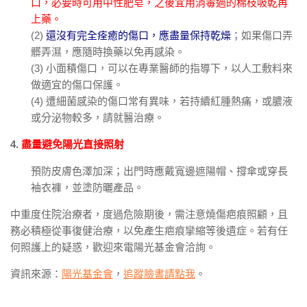
口，必要時可用中性肥皂，之後宜用消毒過的棉枝吸乾再
上藥。
(2)
還沒有完全痊癒的傷口，應盡量保持乾燥
；如果傷口弄
髒弄濕，應隨時換藥以免再感染。
(3) 小面積傷口，可以在專業醫師的指導下，以人工敷料來
做適宜的傷口保護。
(4) 遭細菌感染的傷口常有異味，若持續紅腫熱痛，或膿液
或分泌物較多，請就醫治療。
4.
盡量避免陽光直接照射
預防皮膚色澤加深；出門時應戴寬邊遮陽帽、撐傘或穿長
袖衣褲，並塗防曬產品。
中重度住院治療者，度過危險期後，需注意燒傷疤痕照顧，且
務必積極從事復健治療，以免產生疤痕攣縮等後遺症。若有任
何照護上的疑惑，歡迎來電陽光基金會洽詢。
資訊來源：
陽光基金會
，
追蹤臉書請點我
。