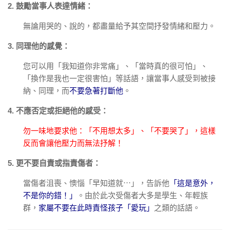
2. 鼓勵當事人表達情緒：
無論用哭的、說的，都盡量給予其空間抒發情緒和壓力。
3. 同理他的感覺：
您可以用「我知道你非常痛」、「當時真的很可怕」、
「換作是我也一定很害怕」等話語，讓當事人感受到被接
納、同理，而
不要急著打斷他
。
4. 不應否定或拒絕他的感受：
勿一味地要求他：「不用想太多」、「不要哭了」，這樣
反而會讓他壓力而無法抒解！
5. 更不要自責或指責傷者：
當傷者沮喪、懊惱「早知道就⋯」，告訴他
「這是意外，
不是你的錯！」
。由於此次受傷者大多是學生、年輕族
群，
家屬不要在此時責怪孩子「愛玩」
之類的話語。