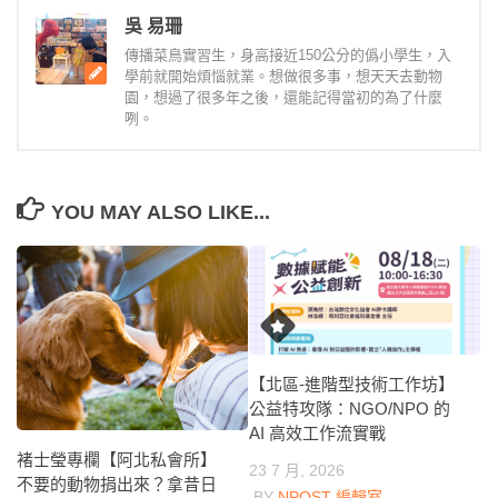
吳 易珊
傳播菜鳥實習生，身高接近150公分的僞小學生，入
學前就開始煩惱就業。想做很多事，想天天去動物
園，想過了很多年之後，還能記得當初的為了什麼
咧。
YOU MAY ALSO LIKE...
【北區-進階型技術工作坊】
公益特攻隊：NGO/NPO 的
AI 高效工作流實戰
褚士瑩專欄【阿北私會所】
23 7 月, 2026
不要的動物捐出來？拿昔日
BY
NPOST 編輯室