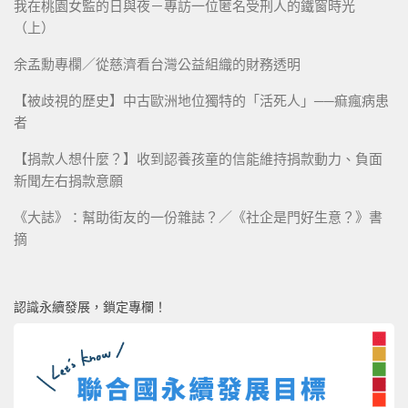
我在桃園女監的日與夜－專訪一位匿名受刑人的鐵窗時光
（上）
余孟勳專欄／從慈濟看台灣公益組織的財務透明
【被歧視的歷史】中古歐洲地位獨特的「活死人」──痲瘋病患
者
【捐款人想什麼？】收到認養孩童的信能維持捐款動力、負面
新聞左右捐款意願
《大誌》：幫助街友的一份雜誌？／《社企是門好生意？》書
摘
認識永續發展，鎖定專欄！