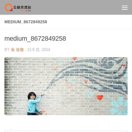
Skip to content
MEDIUM_8672849258
medium_8672849258
BY
吳 易珊
·
13 8 月, 2014