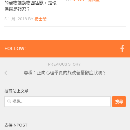
的寵物餵動物園猛獸，是環
保還是殘忍？
5 1 月, 2018
BY
褚士瑩
FOLLOW:
PREVIOUS STORY
專欄：正向心理學真的能改善憂鬱症狀嗎？
搜尋站上文章
搜
尋
關
鍵
支持 NPOST
字: