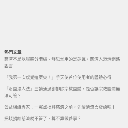
熱門文章
慈濟不是以服裝分階級、靜思堂用的是銅瓦，慈濟人澄清網路
謠言
「我第一次感覺這麼爽！」手天使首位使用者的體驗心得
「財團法人法」三讀通過卻排除宗教團體，是否讓宗教團體無
法可管？
公益組織專家：一窩蜂批評慈濟之前，先釐清流言蜚語吧！
把錢捐給慈濟就不管了，算不算做善事？