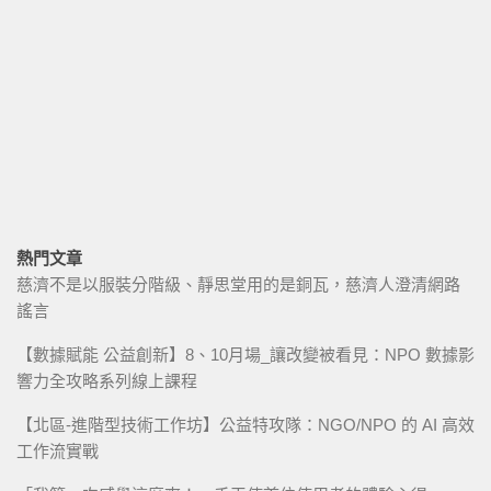
熱門文章
慈濟不是以服裝分階級、靜思堂用的是銅瓦，慈濟人澄清網路
謠言
【數據賦能 公益創新】8、10月場_讓改變被看見：NPO 數據影
響力全攻略系列線上課程
【北區-進階型技術工作坊】公益特攻隊：NGO/NPO 的 AI 高效
工作流實戰