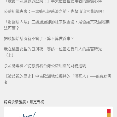
「我第一次感覺這麼爽！」手天使首位使用者的體驗心得
公益組織專家：一窩蜂批評慈濟之前，先釐清流言蜚語吧！
「財團法人法」三讀通過卻排除宗教團體，是否讓宗教團體無
法可管？
把錢捐給慈濟就不管了，算不算做善事？
我在桃園女監的日與夜－專訪一位匿名受刑人的鐵窗時光
（上）
余孟勳專欄／從慈濟看台灣公益組織的財務透明
【被歧視的歷史】中古歐洲地位獨特的「活死人」──痲瘋病患
者
認識永續發展，鎖定專欄！