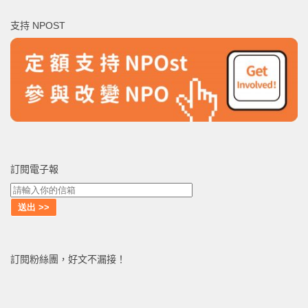
鍵
支持 NPOST
字:
訂閱電子報
訂閱粉絲團，好文不漏接！