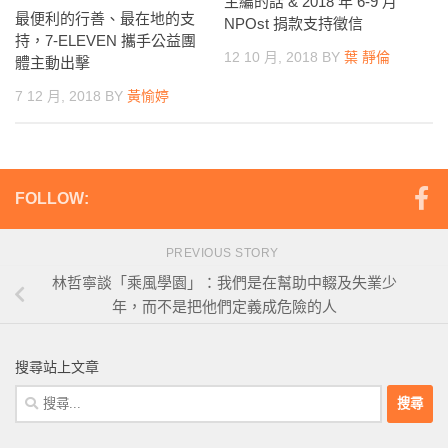
主編的話 & 2018 年 6-9 月
最便利的行善、最在地的支
NPOst 捐款支持徵信
持，7-ELEVEN 攜手公益團
12 10 月, 2018
BY
葉 靜倫
體主動出擊
7 12 月, 2018
BY
黃愉婷
FOLLOW:
PREVIOUS STORY
林哲寧談「乘風學園」：我們是在幫助中輟及失業少
年，而不是把他們定義成危險的人
搜尋站上文章
搜
尋
關