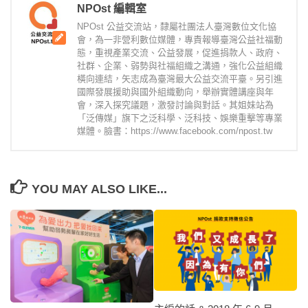
NPOst 編輯室
NPOst 公益交流站，隸屬社團法人臺灣數位文化協
會，為一非營利數位媒體，專責報導臺灣公益社福動
態，重視產業交流、公益發展，促進捐款人、政府、
社群、企業、弱勢與社福組織之溝通，強化公益組織
橫向連結，矢志成為臺灣最大公益交流平臺。另引進
國際發展援助與國外組織動向，舉辦實體講座與年
會，深入探究議題，激發討論與對話。其姐妹站為
「泛傳媒」旗下之泛科學、泛科技、娛樂重擊等專業
媒體。臉書：https://www.facebook.com/npost.tw
YOU MAY ALSO LIKE...