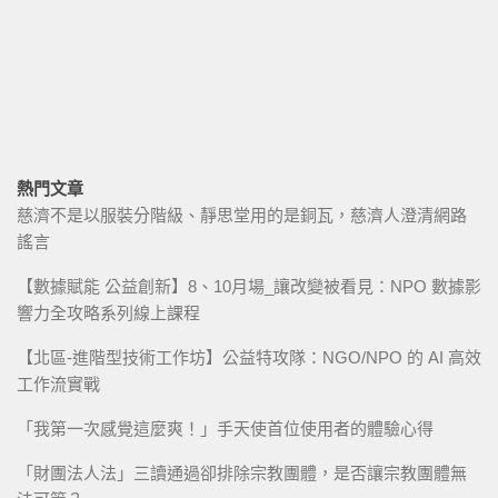
熱門文章
慈濟不是以服裝分階級、靜思堂用的是銅瓦，慈濟人澄清網路
謠言
【數據賦能 公益創新】8、10月場_讓改變被看見：NPO 數據影
響力全攻略系列線上課程
【北區-進階型技術工作坊】公益特攻隊：NGO/NPO 的 AI 高效
工作流實戰
「我第一次感覺這麼爽！」手天使首位使用者的體驗心得
「財團法人法」三讀通過卻排除宗教團體，是否讓宗教團體無