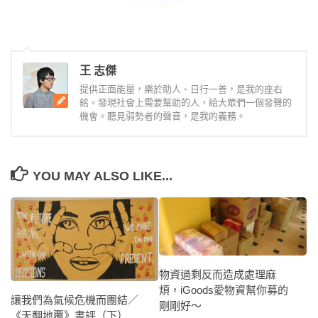
王 志傑
提供正面能量，樂於助人、日行一善，是我的座右
銘。發現社會上需要幫助的人，給大眾們一個發聲的
機會。聽見弱勢者的聲音，是我的義務。
YOU MAY ALSO LIKE...
物資過剩反而造成處理麻
煩，iGoods愛物資幫你募的
讓我們為氣候危機而團結／
剛剛好～
《天翻地覆》書評（下）