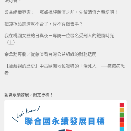
法可管？
公益組織專家：一窩蜂批評慈濟之前，先釐清流言蜚語吧！
把錢捐給慈濟就不管了，算不算做善事？
我在桃園女監的日與夜－專訪一位匿名受刑人的鐵窗時光
（上）
余孟勳專欄／從慈濟看台灣公益組織的財務透明
【被歧視的歷史】中古歐洲地位獨特的「活死人」──痲瘋病患
者
認識永續發展，鎖定專欄！