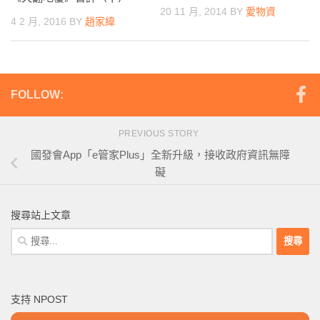
20 11 月, 2014
BY
愛物資
4 2 月, 2016
BY
趙家緯
FOLLOW:
PREVIOUS STORY
國發會App「e管家Plus」全新升級，接收政府資訊無障
礙
搜尋站上文章
搜
尋
關
鍵
支持 NPOST
字: