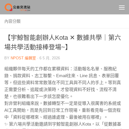
Skip to content
內容分類
【宇鯨智能創辦人Kota ✕ 數據共學｜第六
場共學活動接棒登場~】
BY
NPOST 編輯室
·
6 5 月, 2026
組織夥伴每天的工作都在累積資料：活動報名名單、服務紀
錄、捐款資料、志工聯繫、Email往來、Line 訊息、表單回覆
等，但這些資料常常散落在不同工具與不同人的手上。等到真
正需要分析、追蹤或決策時，才發現資料不好找、流程不清
楚，也很難看出下一步該怎麼優化。
對非營利組織來說，數據轉型不一定是從導入很厲害的系統或
AI工具開始，而是先回到日常工作現場，重新看見每一個流程
中「資料從哪裡來、經過誰處理、最後被用在哪裡」。
✨ 第六場共學活動邀請到宇鯨智能創辦人Kota，以「從數據基