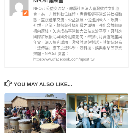
NPOst 編輯室
NPOst 公益交流站，隸屬社團法人臺灣數位文化協
會，為一非營利數位媒體，專責報導臺灣公益社福動
態，重視產業交流、公益發展，促進捐款人、政府、
社群、企業、弱勢與社福組織之溝通，強化公益組織
橫向連結，矢志成為臺灣最大公益交流平臺。另引進
國際發展援助與國外組織動向，舉辦每月實體講座與
年會，深入探究議題，激發討論與對話。其姐妹站為
「泛傳媒」旗下之泛科學、泛科技、娛樂重擊等專業
媒體。NPOst 臉書：
https://www.facebook.com/npost.tw
YOU MAY ALSO LIKE...