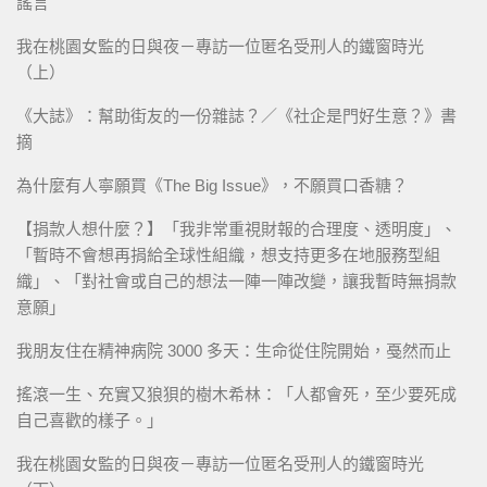
謠言
我在桃園女監的日與夜－專訪一位匿名受刑人的鐵窗時光
（上）
《大誌》：幫助街友的一份雜誌？／《社企是門好生意？》書
摘
為什麼有人寧願買《The Big Issue》，不願買口香糖？
【捐款人想什麼？】「我非常重視財報的合理度、透明度」、
「暫時不會想再捐給全球性組織，想支持更多在地服務型組
織」、「對社會或自己的想法一陣一陣改變，讓我暫時無捐款
意願」
我朋友住在精神病院 3000 多天：生命從住院開始，戞然而止
搖滾一生、充實又狼狽的樹木希林：「人都會死，至少要死成
自己喜歡的樣子。」
我在桃園女監的日與夜－專訪一位匿名受刑人的鐵窗時光