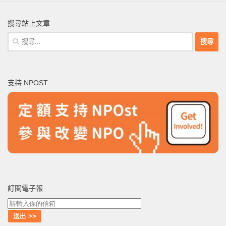
搜尋站上文章
搜
尋
關
鍵
支持 NPOST
字:
訂閱電子報