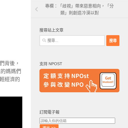
專欄：「歧視」帶來惡意相向，「分
類」則創造冷漠以對
搜尋站上文章
搜
尋
關
鍵
們背後，
支持 NPOST
字:
庭的媽媽們
輕經濟的
訂閱電子報