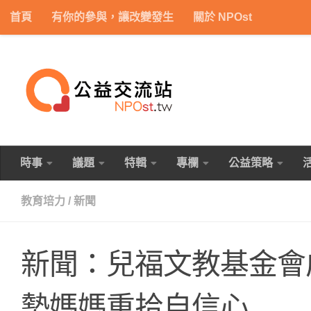
首頁
有你的參與，讓改變發生
關於 NPOst
Skip to content
時事
議題
特輯
專欄
公益策略
教育培力
/
新聞
新聞：兒福文教基金會
勢媽媽重拾自信心