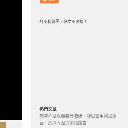
訂閱粉絲團，好文不漏接！
熱門文章
慈濟不是以服裝分階級、靜思堂用的是銅
瓦，慈濟人澄清網路謠言