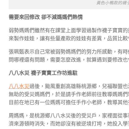
黃色小鴨款的襪子寶
需要來回修改 卻不減媽媽們熱情
弱勢媽媽們雖然有在課堂上面學習過製作襪子寶寶的
來製作娃娃，讓有些量產款的娃娃有差異，品質比較
張珮甄表示自己常被弱勢媽媽們的努力所感動，有時
問哪裡還有問題，需要怎麼改進，就算遇到要修改也
八八水災 襪子寶寶工作坊進駐
八八水災
過後，颱風重創高雄縣桃源鄉，兒福聯盟也
無助的受災媽媽們，於是請手作老師前往教導媽媽們
目前在地已有一位媽媽可擔任手作小老師，教導其他
周媽媽，是桃源鄉八八水災後的受災戶，家裡面從事
濟來源頓時消失，而她卻沒有被逆境打垮，她投入學