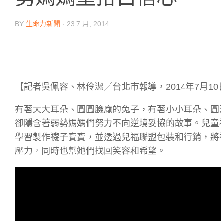
BY
生命力新聞
·
23 7 月, 2014
【記者吳佩容、林伶潔／台北市報導，2014年7月1
有著大大耳朵、圓圓臉龐的兔子，有著小小耳朵、圓
卻隱含著弱勢媽媽們努力不向逆境妥協的故事。兒童
學習製作襪子寶寶，並透過兒福聯盟包裝和行銷，將
壓力，同時也幫她們找回笑容和希望。