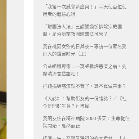
「我第一次感覺這麼爽！」手天使首位使
用者的體驗心得
「財團法人法」三讀通過卻排除宗教團
體，是否讓宗教團體無法可管？
我在桃園女監的日與夜－專訪一位匿名受
刑人的鐵窗時光（上）
公益組織專家：一窩蜂批評慈濟之前，先
釐清流言蜚語吧！
把錢捐給慈濟就不管了，算不算做善事？
《大誌》：幫助街友的一份雜誌？／《社
企是門好生意？》書摘
我朋友住在精神病院 3000 多天：生命從住
院開始，戞然而止
搖滾一生、充實又狼狽的樹木希林：「人