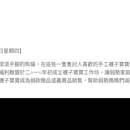
0日星期四】
滾滾手腳的熊貓，在這些一隻隻討人喜歡的手工襪子寶寶
福利聯盟於二○一○年初成立襪子寶寶工作坊，讓弱勢家
襪子寶寶成為捐款贈品或義賣品銷售，幫助弱勢媽媽們減