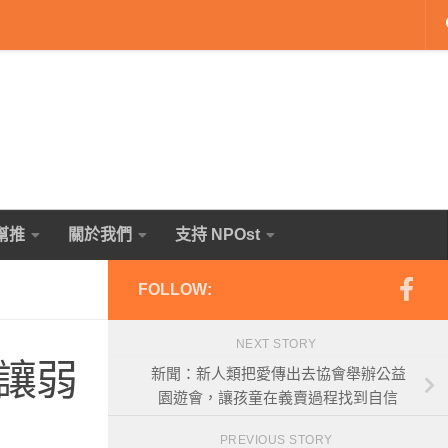
幫推
關於我們
支持 NPOst
FOLLOW:
NEXT STORY
讓弱
新聞：新人類把愛傳出去協會舉辦公益
園遊會，讓孩童在義賣過程找到自信
PREVIOUS STORY