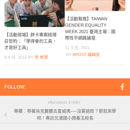
【活動幫推】TAIWAN
GENDER EQUALITY
WEEK​​ 2021 臺灣主場：國
【活動現場】胖卡專案經理
際性平網路論壇
莊哲昀：「學得會的工具，
才是好工具」
11 3 月, 2021
BY
NPOST 編輯室
6 9 月, 2016
BY
李 修慧
FOLLOW:
PREVIOUS STORY
專欄：帶著烏克麗麗去夏威夷──沒募過款？那就來學
吧！專訪北濱國小周春玉校長