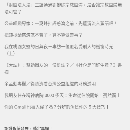
「財團法人法」三讀通過卻排除宗教團體，是否讓宗教團體無
法可管？
公益組織專家：一窩蜂批評慈濟之前，先釐清流言蜚語吧！
把錢捐給慈濟就不管了，算不算做善事？
我在桃園女監的日與夜－專訪一位匿名受刑人的鐵窗時光
（上）
《大誌》：幫助街友的一份雜誌？／《社企是門好生意？》書
摘
余孟勳專欄／從慈濟看台灣公益組織的財務透明
我朋友住在精神病院 3000 多天：生命從住院開始，戞然而止
你的 Gmail 也被入侵了嗎？分辨釣魚信件的 5 大技巧！
認識永續發展，鎖定專欄！