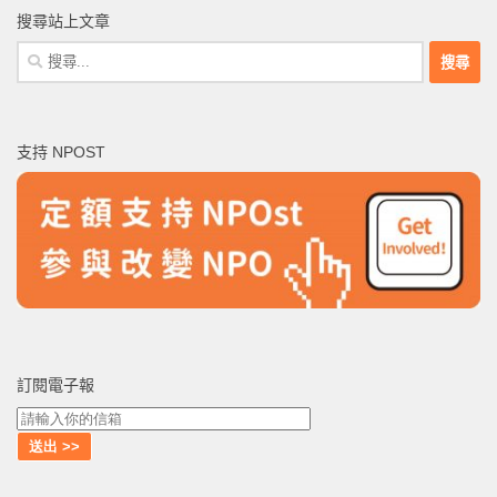
搜尋站上文章
搜
尋
關
鍵
支持 NPOST
字:
訂閱電子報