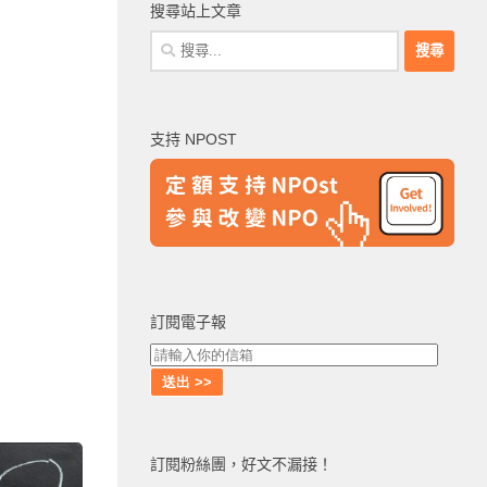
搜尋站上文章
搜
尋
關
鍵
支持 NPOST
字:
訂閱電子報
訂閱粉絲團，好文不漏接！