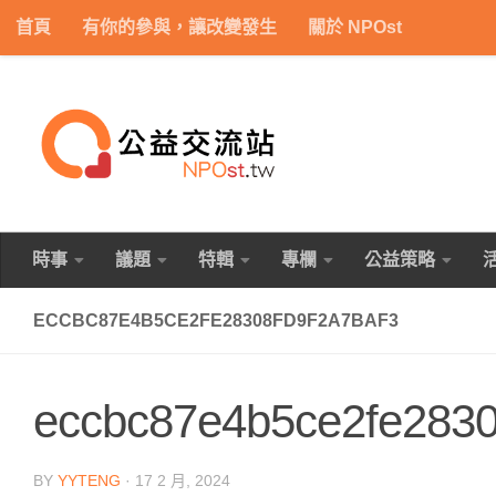
首頁
有你的參與，讓改變發生
關於 NPOst
Skip to content
時事
議題
特輯
專欄
公益策略
ECCBC87E4B5CE2FE28308FD9F2A7BAF3
eccbc87e4b5ce2fe2830
BY
YYTENG
·
17 2 月, 2024