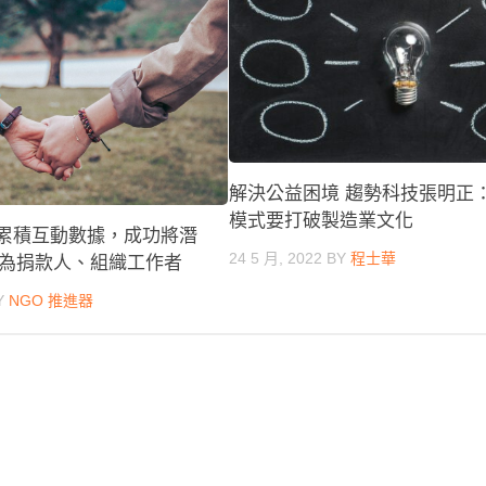
解決公益困境 趨勢科技張明正
模式要打破製造業文化
工具累積互動數據，成功將潛
24 5 月, 2022
BY
程士華
為捐款人、組織工作者
Y
NGO 推進器