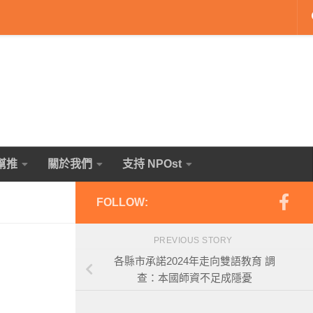
幫推
關於我們
支持 NPOst
FOLLOW:
PREVIOUS STORY
各縣市承諾2024年走向雙語教育 調
查：本國師資不足成隱憂