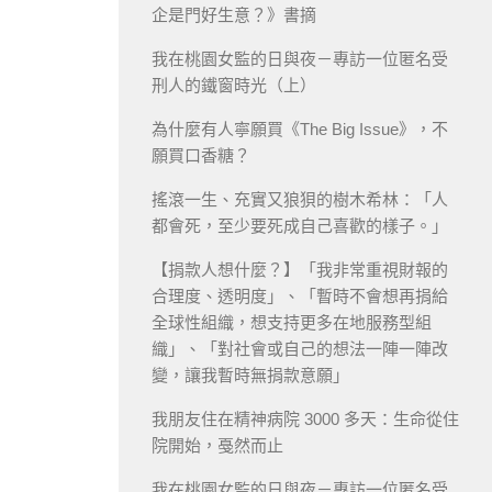
企是門好生意？》書摘
我在桃園女監的日與夜－專訪一位匿名受
刑人的鐵窗時光（上）
為什麼有人寧願買《The Big Issue》，不
願買口香糖？
搖滾一生、充實又狼狽的樹木希林：「人
都會死，至少要死成自己喜歡的樣子。」
【捐款人想什麼？】「我非常重視財報的
合理度、透明度」、「暫時不會想再捐給
全球性組織，想支持更多在地服務型組
織」、「對社會或自己的想法一陣一陣改
變，讓我暫時無捐款意願」
我朋友住在精神病院 3000 多天：生命從住
院開始，戞然而止
我在桃園女監的日與夜－專訪一位匿名受