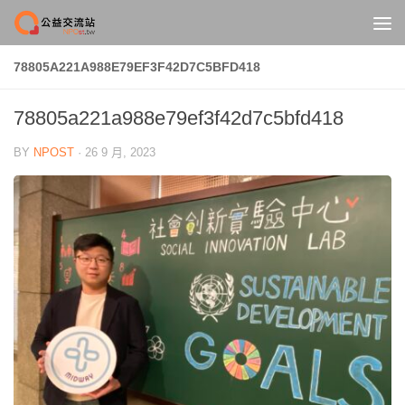
Skip to content
78805A221A988E79EF3F42D7C5BFD418
78805a221a988e79ef3f42d7c5bfd418
BY
NPOST
·
26 9 月, 2023