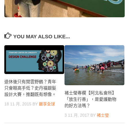
YOU MAY ALSO LIKE...
退休後只有閒雲野鶴？青年
只會眼高手低？史丹福銀髮
褚士瑩專欄【阿北私會所】
設計大賽，推翻既有想像。
「放生行善」，是愛護動物
18 11 月, 2015
BY
銀享全球
的好方法嗎？
3 11 月, 2017
BY
褚士瑩