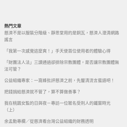
熱門文章
慈濟不是以服裝分階級、靜思堂用的是銅瓦，慈濟人澄清網路
謠言
「我第一次感覺這麼爽！」手天使首位使用者的體驗心得
「財團法人法」三讀通過卻排除宗教團體，是否讓宗教團體無
法可管？
公益組織專家：一窩蜂批評慈濟之前，先釐清流言蜚語吧！
把錢捐給慈濟就不管了，算不算做善事？
我在桃園女監的日與夜－專訪一位匿名受刑人的鐵窗時光
（上）
余孟勳專欄／從慈濟看台灣公益組織的財務透明