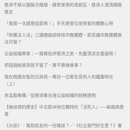
慈濟不是以服裝分階級、靜思堂用的是銅瓦，慈濟人澄清網路
謠言
「我第一次感覺這麼爽！」手天使首位使用者的體驗心得
「財團法人法」三讀通過卻排除宗教團體，是否讓宗教團體無
法可管？
公益組織專家：一窩蜂批評慈濟之前，先釐清流言蜚語吧！
把錢捐給慈濟就不管了，算不算做善事？
我在桃園女監的日與夜－專訪一位匿名受刑人的鐵窗時光
（上）
余孟勳專欄／從慈濟看台灣公益組織的財務透明
【被歧視的歷史】中古歐洲地位獨特的「活死人」──痲瘋病患
者
《大誌》：幫助街友的一份雜誌？／《社企是門好生意？》書