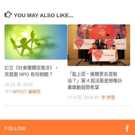
YOU MAY ALSO LIKE...
訂立《社會團體促進法》，
「能上班，誰願意去混幫
究竟跟 NPO 有何相關？
派？」第 4 屆法藍瓷想像計
15 11 月, 2016
畫啟動弱勢希望
BY
NPOST 編輯室
17 8 月, 2016
BY
李 修慧
FOLLOW: