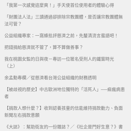
「我第一次感覺這麼爽！」手天使首位使用者的體驗心得
「財團法人法」三讀通過卻排除宗教團體，是否讓宗教團體無
法可管？
公益組織專家：一窩蜂批評慈濟之前，先釐清流言蜚語吧！
把錢捐給慈濟就不管了，算不算做善事？
我在桃園女監的日與夜－專訪一位匿名受刑人的鐵窗時光
（上）
余孟勳專欄／從慈濟看台灣公益組織的財務透明
【被歧視的歷史】中古歐洲地位獨特的「活死人」──痲瘋病患
者
【捐款人想什麼？】收到認養孩童的信能維持捐款動力、負面
新聞左右捐款意願
《大誌》：幫助街友的一份雜誌？／《社企是門好生意？》書