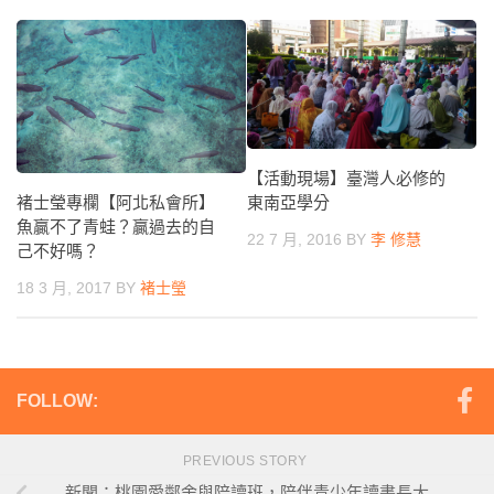
【活動現場】臺灣人必修的
褚士瑩專欄【阿北私會所】
東南亞學分
魚贏不了青蛙？贏過去的自
22 7 月, 2016
BY
李 修慧
己不好嗎？
18 3 月, 2017
BY
褚士瑩
FOLLOW:
PREVIOUS STORY
新聞：桃園愛鄰舍與陪讀班，陪伴青少年讀書長大