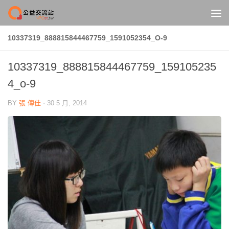
Skip to content
10337319_888815844467759_1591052354_O-9
10337319_888815844467759_159105235
4_o-9
BY
張 傳佳
·
30 5 月, 2014