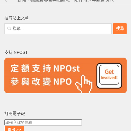
搜尋站上文章
搜
尋
關
鍵
支持 NPOST
字:
訂閱電子報