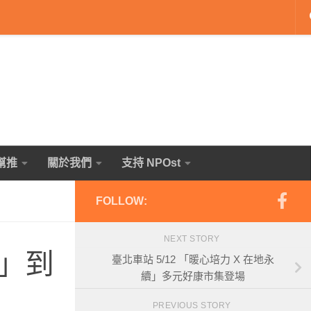
幫推
關於我們
支持 NPOst
FOLLOW:
NEXT STORY
」到
臺北車站 5/12 「暖心培力 X 在地永
續」多元好康市集登場
PREVIOUS STORY