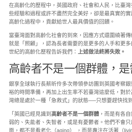
在高齡化的歷程中，英國政府、社會和人民，比臺灣
些經驗和過程或許不盡然完全美好，卻是最真實的實
高齡化過程中，貢獻給世人最具價值的回饋。
當臺灣面對高齡化社會的到來，因應方式還圍繞著傳
就是「照顧」，認為長者需要的是更多的人手和更多
世紀的高齡化歷程告訴我們：
上述做法終將失敗。
高齡者不是一個群體，是
銀享全球執行長蔡昕伶多次帶領參訪團到英國考察銀
裕的時間準備，再加上出生率不若臺灣這麼低，對於
灣總是處於一種「急救式」的狀態
──
只想要趕快找
「英國已經見識到
高齡者不是一個群體
，而是有各自
弱的、失能者、失智者，或是有憂鬱者。他們不會只
面，都不是看老化（aging） ，而是專注在活著（liv