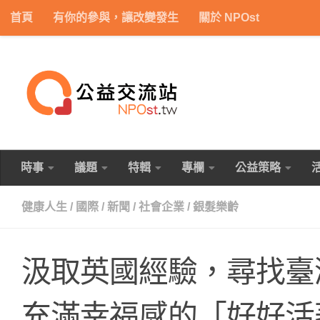
首頁
有你的參與，讓改變發生
關於 NPOst
Skip to content
時事
議題
特輯
專欄
公益策略
健康人生
/
國際
/
新聞
/
社會企業
/
銀髮樂齡
汲取英國經驗，尋找臺
充滿幸福感的「好好活