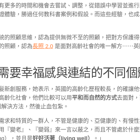
有更多的時間和機會去嘗試、調整，從錯誤中學習並進行
證體驗，勝過任何教科書案例和假設。而這些經驗，也成
統的照顧思維，認為提供無微不至的照顧，把對方保護得
的照顧，認為
長照 2.0
是面對高齡社會的唯一解方⋯⋯英
需要幸福感與連結的不同個
髮新創服務，她表示，英國的高齡化歷程較長，的確讓他
高齡化社會，他們比較可以用
平和而自然的方式
去面對，
到解決方法，然後止血包紮。
需求和特質的一群人，不管是健康的、亞健康的、有慢性
用『變老』、『變弱』來一言以蔽之，而且不管處於什麼
ing），並且是
好好活著（living well）
。」