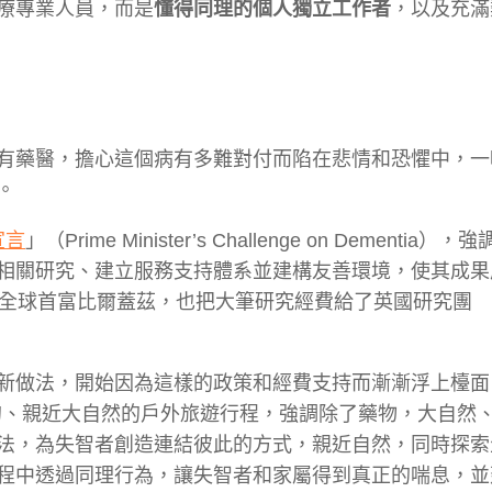
療專業人員，而是
懂得同理的個人獨立工作者
，以及充滿
有藥醫，擔心這個病有多難對付而陷在悲情和恐懼中，一
。
宣言
」（Prime Minister’s Challenge on Dementia），強
相關研究、建立服務支持體系並建構友善環境，使其成果
的全球首富比爾蓋茲，也把大筆研究經費給了英國研究團
新做法，開始因為這樣的政策和經費支持而漸漸浮上檯面
、親近大自然的戶外旅遊行程，強調除了藥物，大自然
法，為失智者創造連結彼此的方式，親近自然，同時探索
程中透過同理行為，讓失智者和家屬得到真正的喘息，並