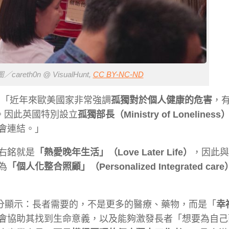
th0n @ VisualHunt,
CC BY-NC-ND
伶說，「近年來歐美國家非常強調
孤獨對於個人健康的危害
，
菸。因此英國特別設立
孤獨部長（Ministry of Loneliness
會連結。」
右銘就是
「熱愛晚年生活」（Love Later Life）
，因此與
為
「個人化整合照顧」（Personalized Integrated care
驗充分顯示：長者需要的，不是更多的醫療、藥物，而是「
幸
會協助其找到生命意義，以及能夠激發長者「想要為自己