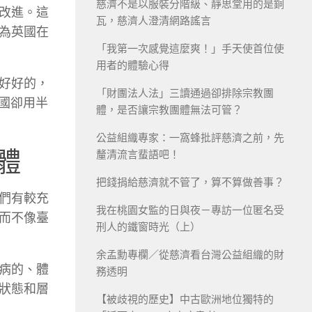
慈濟不是以服裝分階級、靜思堂用的是銅
改進。這
瓦，慈濟人澄清網路謠言
為英國在
「我第一次感覺這麼爽！」手天使首位使
用者的體驗心得
好好的，
「財團法人法」三讀通過卻排除宗教團
國卻用半
體，是否讓宗教團體無法可管？
公益組織專家：一窩蜂批評慈濟之前，先
體
釐清流言蜚語吧！
把錢捐給慈濟就不管了，算不算做善事？
們有較充
我在桃園女監的日與夜－專訪一位匿名受
而不像臺
刑人的鐵窗時光（上）
余孟勳專欄／從慈濟看台灣公益組織的財
病的、體
務透明
狀態和層
【被歧視的歷史】中古歐洲地位獨特的