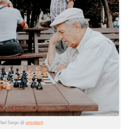
ad Sargu @
unsplash