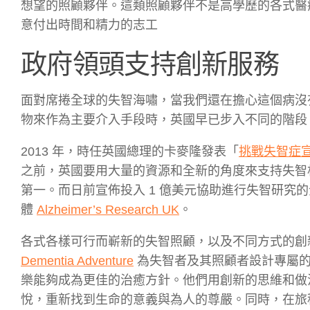
想望的照顧夥伴。這類照顧夥伴不是高學歷的各式醫
意付出時間和精力的志工
政府領頭支持創新服務
面對席捲全球的失智海嘯，當我們還在擔心這個病沒
物來作為主要介入手段時，英國早已步入不同的階段
2013 年，時任英國總理的卡麥隆發表「
挑戰失智症
之前，英國要用大量的資源和全新的角度來支持失智
第一。而日前宣佈投入 1 億美元協助進行失智研究
體
Alzheimer’s Research UK
。
各式各樣可行而嶄新的失智照顧，以及不同方式的創
Dementia Adventure
為失智者及其照顧者設計專屬的
樂能夠成為更佳的治癒方針。他們用創新的思維和做
悅，重新找到生命的意義與為人的尊嚴。同時，在旅