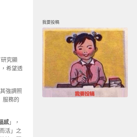
我要投稿
有研究顯
）
，希望透
其強調照
）
服務的
福感
」，
而活」之