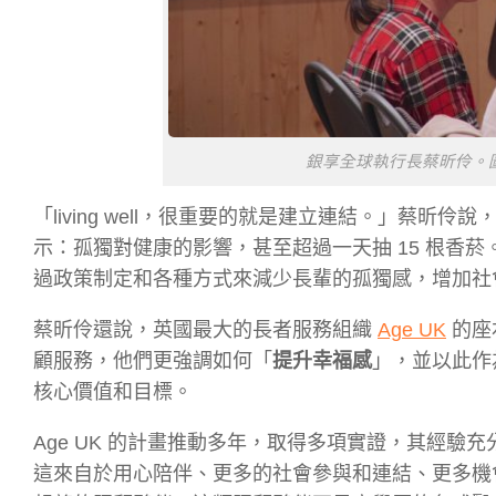
銀享全球執行長蔡昕伶。圖／care
「living well，很重要的就是建立連結。」蔡昕
示：孤獨對健康的影響，甚至超過一天抽 15 根香
過政策制定和各種方式來減少長輩的孤獨感，增加社
蔡昕伶還說，英國最大的長者服務組織
Age UK
的座
顧服務，他們更強調如何「
提升幸福感
」，並以此作
核心價值和目標。
Age UK 的計畫推動多年，取得多項實證，其經
這來自於用心陪伴、更多的社會參與和連結、更多機