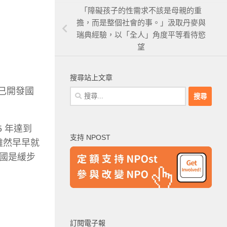
「障礙孩子的性需求不該是母親的重
擔，而是整個社會的事。」汲取丹麥與
瑞典經驗，以「全人」角度平等看待慾
望
搜尋站上文章
多已開發國
搜
尋
關
5 年達到
鍵
支持 NPOST
字:
雖然早早就
國是緩步
訂閱電子報