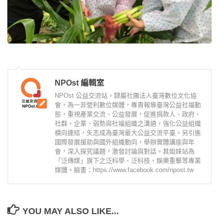
NPOst 編輯室
NPOst 公益交流站，隸屬社團法人臺灣數位文化協
會，為一非營利數位媒體，專責報導臺灣公益社福動
態，重視產業交流、公益發展，促進捐款人、政府、
社群、企業、弱勢與社福組織之溝通，強化公益組織
橫向連結，矢志成為臺灣最大公益交流平臺。另引進
國際發展援助與國外組織動向，舉辦實體講座與年
會，深入探究議題，激發討論與對話。其姐妹站為
「泛傳媒」旗下之泛科學、泛科技、娛樂重擊等專業
媒體。臉書：https://www.facebook.com/npost.tw
YOU MAY ALSO LIKE...