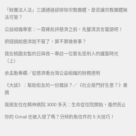
「財團法人法」三讀通過卻排除宗教團體，是否讓宗教團體無
法可管？
公益組織專家：一窩蜂批評慈濟之前，先釐清流言蜚語吧！
把錢捐給慈濟就不管了，算不算做善事？
我在桃園女監的日與夜－專訪一位匿名受刑人的鐵窗時光
（上）
余孟勳專欄／從慈濟看台灣公益組織的財務透明
《大誌》：幫助街友的一份雜誌？／《社企是門好生意？》書
摘
我朋友住在精神病院 3000 多天：生命從住院開始，戞然而止
你的 Gmail 也被入侵了嗎？分辨釣魚信件的 5 大技巧！