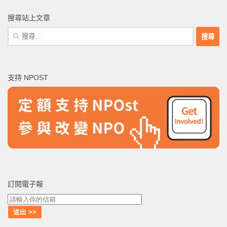
搜尋站上文章
搜
尋
關
鍵
支持 NPOST
字:
訂閱電子報