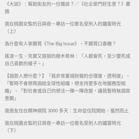
《大誌》：幫助街友的一份雜誌？／《社企是門好生意？》書
摘
我在桃園女監的日與夜－專訪一位匿名受刑人的鐵窗時光
（上）
為什麼有人寧願買《The Big Issue》，不願買口香糖？
搖滾一生、充實又狼狽的樹木希林：「人都會死，至少要死成
自己喜歡的樣子。」
【捐款人想什麼？】「我非常重視財報的合理度、透明度」、
「暫時不會想再捐給全球性組織，想支持更多在地服務型組
織」、「對社會或自己的想法一陣一陣改變，讓我暫時無捐款
意願」
我朋友住在精神病院 3000 多天：生命從住院開始，戞然而止
我在桃園女監的日與夜－專訪一位匿名受刑人的鐵窗時光
（下）