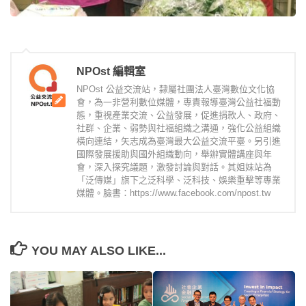
NPOst 編輯室
NPOst 公益交流站，隸屬社團法人臺灣數位文化協
會，為一非營利數位媒體，專責報導臺灣公益社福動
態，重視產業交流、公益發展，促進捐款人、政府、
社群、企業、弱勢與社福組織之溝通，強化公益組織
橫向連結，矢志成為臺灣最大公益交流平臺。另引進
國際發展援助與國外組織動向，舉辦實體講座與年
會，深入探究議題，激發討論與對話。其姐妹站為
「泛傳媒」旗下之泛科學、泛科技、娛樂重擊等專業
媒體。臉書：https://www.facebook.com/npost.tw
YOU MAY ALSO LIKE...