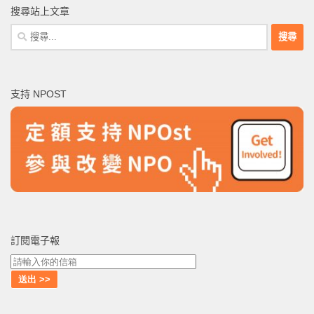
搜尋站上文章
搜
尋
關
鍵
支持 NPOST
字:
訂閱電子報