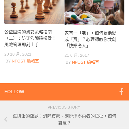
公益團體的資安策略指南
家有一「老」，如何讓他變
（二）：防守佈陣這樣做！
成「寶」？心理師教你共創
風險管理即刻上手
「快樂老人」
20 10 月, 2021
21 6 月, 2017
BY
NPOST 編輯室
BY
NPOST 編輯室
FOLLOW:
PREVIOUS STORY
雞與蛋的難題：消除貧窮、碳排淨零兩者的拉扯，如何
雙贏？