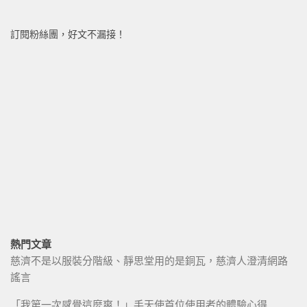
訂閱粉絲團，好文不漏接！
熱門文章
慈濟不是以服裝分階級、靜思堂用的是銅瓦，慈濟人澄清網路
謠言
「我第一次感覺這麼爽！」手天使首位使用者的體驗心得