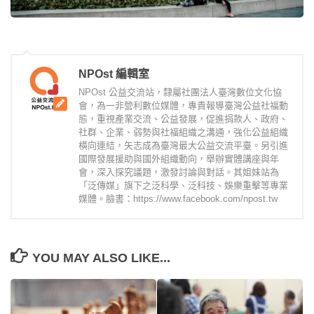
NPOst 編輯室
NPOst 公益交流站，隸屬社團法人臺灣數位文化協
會，為一非營利數位媒體，專責報導臺灣公益社福動
態，重視產業交流、公益發展，促進捐款人、政府、
社群、企業、弱勢與社福組織之溝通，強化公益組織
橫向連結，矢志成為臺灣最大公益交流平臺。另引進
國際發展援助與國外組織動向，舉辦實體講座與年
會，深入探究議題，激發討論與對話。其姐妹站為
「泛傳媒」旗下之泛科學、泛科技、娛樂重擊等專業
媒體。臉書：https://www.facebook.com/npost.tw
YOU MAY ALSO LIKE...