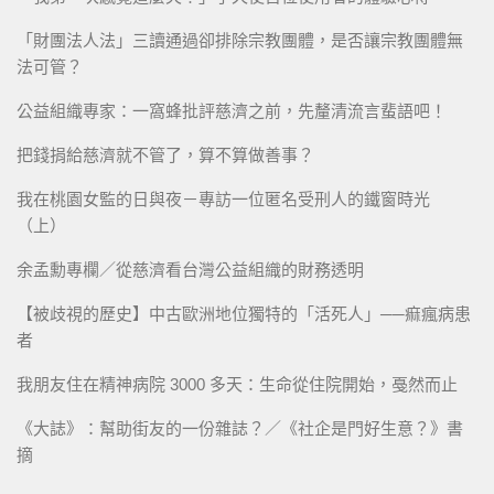
「財團法人法」三讀通過卻排除宗教團體，是否讓宗教團體無
法可管？
公益組織專家：一窩蜂批評慈濟之前，先釐清流言蜚語吧！
把錢捐給慈濟就不管了，算不算做善事？
我在桃園女監的日與夜－專訪一位匿名受刑人的鐵窗時光
（上）
余孟勳專欄／從慈濟看台灣公益組織的財務透明
【被歧視的歷史】中古歐洲地位獨特的「活死人」──痲瘋病患
者
我朋友住在精神病院 3000 多天：生命從住院開始，戞然而止
《大誌》：幫助街友的一份雜誌？／《社企是門好生意？》書
摘