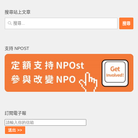
搜尋站上文章
搜
尋
關
鍵
支持 NPOST
字:
訂閱電子報