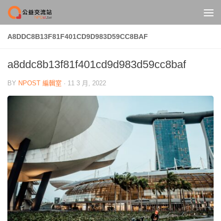
Skip to content
A8DDC8B13F81F401CD9D983D59CC8BAF
a8ddc8b13f81f401cd9d983d59cc8baf
BY
NPOST 編輯室
·
11 3 月, 2022