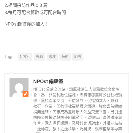
2.相關採訪作品 x 3 篇
3.每月可配合篇數或可配合時間
NPOst期待你的加入！
Tags:
NPOst
兼職
徵才
特約
記者
NPOst 編輯室
NPOst 公益交流站，隸屬社團法人臺灣數位文化協
會，為一非營利數位媒體，專責報導臺灣公益社福動
態，重視產業交流、公益發展，促進捐款人、政府、
社群、企業、弱勢與社福組織之溝通，強化公益組織
橫向連結，矢志成為臺灣最大公益交流平臺。另引進
國際發展援助與國外組織動向，舉辦每月實體講座與
年會，深入探究議題，激發討論與對話。其姐妹站為
「泛傳媒」旗下之泛科學、泛科技、娛樂重擊等專業