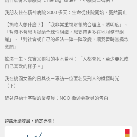
為什麼有人寧願買《The Big Issue》，不願買口香糖？
我朋友住在精神病院 3000 多天：生命從住院開始，戞然而止
【捐款人想什麼？】「我非常重視財報的合理度、透明度」、
「暫時不會想再捐給全球性組織，想支持更多在地服務型組
織」、「對社會或自己的想法一陣一陣改變，讓我暫時無捐款
意願」
搖滾一生、充實又狼狽的樹木希林：「人都會死，至少要死成
自己喜歡的樣子。」
我在桃園女監的日與夜－專訪一位匿名受刑人的鐵窗時光
（下）
背著道德十字架的業務員：NGO 街頭募款員的告白
認識永續發展，鎖定專欄！