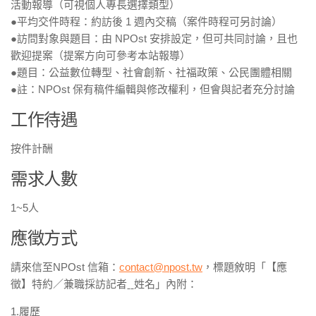
活動報導（可視個人專長選擇類型）
●平均交件時程：約訪後 1 週內交稿（案件時程可另討論）
●訪問對象與題目：由 NPOst 安排設定，但可共同討論，且也
歡迎提案（提案方向可參考本站報導）
●題目：公益數位轉型、社會創新、社福政策、公民團體相關
●註：NPOst 保有稿件編輯與修改權利，但會與記者充分討論
工作待遇
按件計酬
需求人數
1~5人
應徵方式
請來信至NPOst 信箱：
contact@npost.tw
，標題敘明「【應
徵】特約／兼職採訪記者ˍˍ姓名」內附：
1.履歷