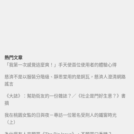
熱門文章
「我第一次感覺這麼爽！」手天使首位使用者的體驗心得
慈濟不是以服裝分階級、靜思堂用的是銅瓦，慈濟人澄清網路
謠言
《大誌》：幫助街友的一份雜誌？／《社企是門好生意？》書
摘
我在桃園女監的日與夜－專訪一位匿名受刑人的鐵窗時光
（上）