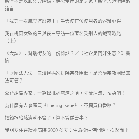
慈濟不是以服裝分階級、靜思堂用的是銅瓦，慈濟人澄清網路
謠言
「我第一次感覺這麼爽！」手天使首位使用者的體驗心得
我在桃園女監的日與夜－專訪一位匿名受刑人的鐵窗時光
（上）
《大誌》：幫助街友的一份雜誌？／《社企是門好生意？》書
摘
「財團法人法」三讀通過卻排除宗教團體，是否讓宗教團體無
法可管？
公益組織專家：一窩蜂批評慈濟之前，先釐清流言蜚語吧！
為什麼有人寧願買《The Big Issue》，不願買口香糖？
把錢捐給慈濟就不管了，算不算做善事？
我朋友住在精神病院 3000 多天：生命從住院開始，戞然而止