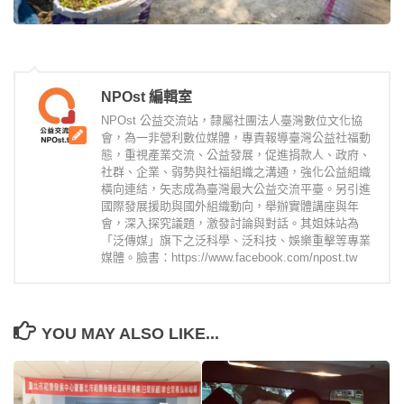
NPOst 編輯室
NPOst 公益交流站，隸屬社團法人臺灣數位文化協
會，為一非營利數位媒體，專責報導臺灣公益社福動
態，重視產業交流、公益發展，促進捐款人、政府、
社群、企業、弱勢與社福組織之溝通，強化公益組織
橫向連結，矢志成為臺灣最大公益交流平臺。另引進
國際發展援助與國外組織動向，舉辦實體講座與年
會，深入探究議題，激發討論與對話。其姐妹站為
「泛傳媒」旗下之泛科學、泛科技、娛樂重擊等專業
媒體。臉書：https://www.facebook.com/npost.tw
YOU MAY ALSO LIKE...