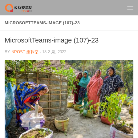
Skip to content
MICROSOFTTEAMS-IMAGE (107)-23
MicrosoftTeams-image (107)-23
BY
NPOST 編輯室
·
18 2 月, 2022