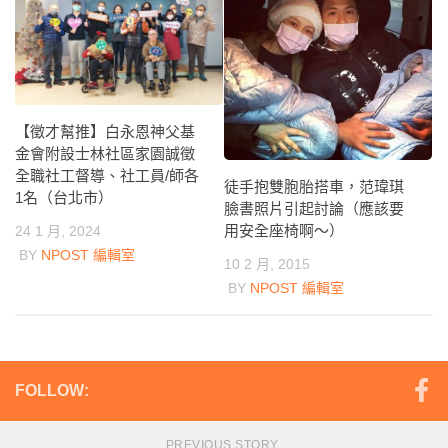
【徵才幫推】白永恩神父基
金會附設士林社區家園誠徵
全職社工督導、社工員/師各
徒手抱雙胞胎搭車，范瑋琪
1名（台北市）
臉書照片引起討論（應該要
用安全座椅啊～）
24 1 月, 2024
BY
NPOST 編輯室
10 2 月, 2015
BY
NPOST 編輯室
FOLLOW:
PREVIOUS STORY