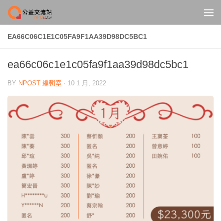
Skip to content
EA66C06C1E1C05FA9F1AA39D98DC5BC1
ea66c06c1e1c05fa9f1aa39d98dc5bc1
BY
NPOST 編輯室
·
10 1 月, 2022