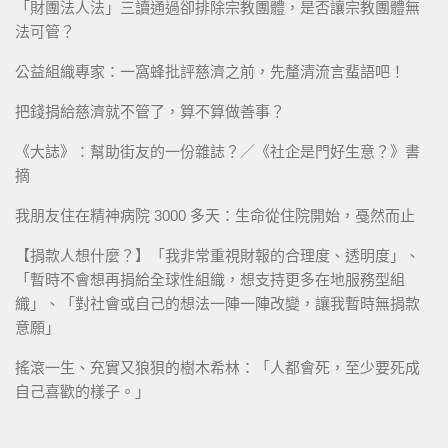
「財團法人法」三讀通過卻排除宗教團體，是否讓宗教團體無
法可管？
公益組織專家：一窩蜂批評慈濟之前，先釐清流言蜚語吧！
把錢捐給慈濟就不管了，算不算做善事？
《大誌》：幫助街友的一份雜誌？／《社企是門好生意？》書
摘
我朋友住在精神病院 3000 多天：生命從住院開始，戞然而止
【捐款人想什麼？】「我非常重視財報的合理度、透明度」、
「暫時不會想再捐給全球性組織，想支持更多在地服務型組
織」、「對社會或自己的想法一陣一陣改變，讓我暫時無捐款
意願」
搖滾一生、充實又狼狽的樹木希林：「人都會死，至少要死成
自己喜歡的樣子。」