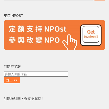
關
鍵
支持 NPOST
字:
訂閱電子報
訂閱粉絲團，好文不漏接！