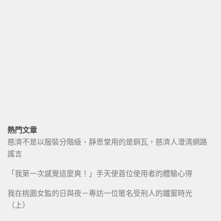
熱門文章
慈濟不是以服裝分階級、靜思堂用的是銅瓦，慈濟人澄清網路
謠言
「我第一次感覺這麼爽！」手天使首位使用者的體驗心得
我在桃園女監的日與夜－專訪一位匿名受刑人的鐵窗時光
（上）