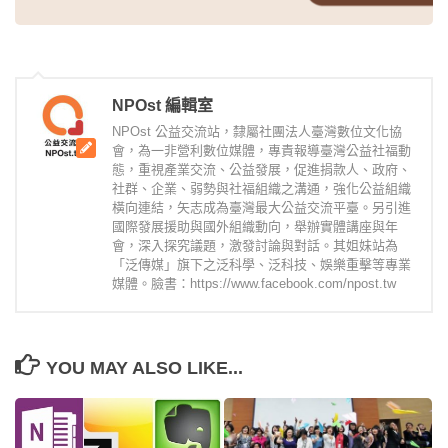
NPOst 編輯室
NPOst 公益交流站，隸屬社團法人臺灣數位文化協
會，為一非營利數位媒體，專責報導臺灣公益社福動
態，重視產業交流、公益發展，促進捐款人、政府、
社群、企業、弱勢與社福組織之溝通，強化公益組織
橫向連結，矢志成為臺灣最大公益交流平臺。另引進
國際發展援助與國外組織動向，舉辦實體講座與年
會，深入探究議題，激發討論與對話。其姐妹站為
「泛傳媒」旗下之泛科學、泛科技、娛樂重擊等專業
媒體。臉書：https://www.facebook.com/npost.tw
YOU MAY ALSO LIKE...