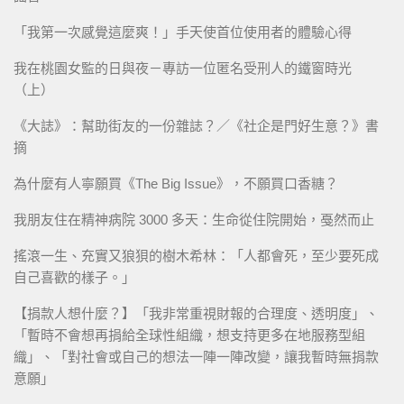
「我第一次感覺這麼爽！」手天使首位使用者的體驗心得
我在桃園女監的日與夜－專訪一位匿名受刑人的鐵窗時光
（上）
《大誌》：幫助街友的一份雜誌？／《社企是門好生意？》書
摘
為什麼有人寧願買《The Big Issue》，不願買口香糖？
我朋友住在精神病院 3000 多天：生命從住院開始，戞然而止
搖滾一生、充實又狼狽的樹木希林：「人都會死，至少要死成
自己喜歡的樣子。」
【捐款人想什麼？】「我非常重視財報的合理度、透明度」、
「暫時不會想再捐給全球性組織，想支持更多在地服務型組
織」、「對社會或自己的想法一陣一陣改變，讓我暫時無捐款
意願」