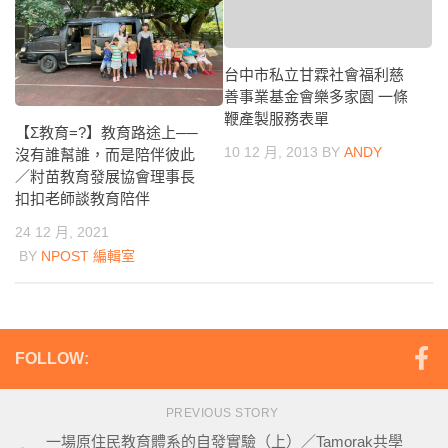
台中市私立甘霖社會福利慈
善事業基金會樂多家園 一條
鞭產製服務表單
【Σ教育=?】教育路途上──
10 12 月, 2013
BY
ANDY
沒有誰幫誰，而是陪伴彼此
／籿苗教育發展協會理事長
扣扣老師談教育陪伴
24 12 月, 2021
BY
NPOST 編輯室
FOLLOW:
PREVIOUS STORY
一場原住民教育體系的自發實驗（上）／Tamorak共學