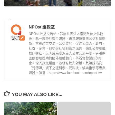
NPOst 編輯室
NPOst 公益交流站，隸屬社團法人臺灣數位文化協
會，為一非營利數位媒體，專責報導臺灣公益社福動
態，重視產業交流、公益發展，促進捐款人、政府、
社群、企業、弱勢與社福組織之溝通，強化公益組織
橫向連結，矢志成為臺灣最大公益交流平臺。另引進
國際發展援助與國外組織動向，舉辦實體講座與年
會，深入探究議題，激發討論與對話。其姐妹站為
「泛傳媒」旗下之泛科學、泛科技、娛樂重擊等專業
媒體。臉書：https://www.facebook.com/npost.tw
YOU MAY ALSO LIKE...