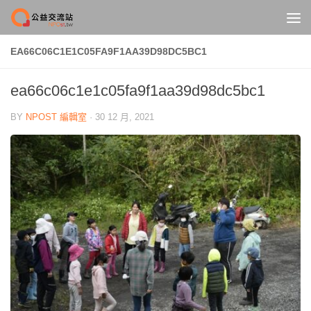
Skip to content
EA66C06C1E1C05FA9F1AA39D98DC5BC1
ea66c06c1e1c05fa9f1aa39d98dc5bc1
BY
NPOST 編輯室
·
30 12 月, 2021