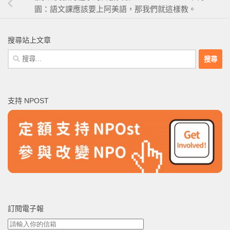
園：語文課應該要上阿美語，那我們就這樣教。
搜尋站上文章
搜
尋
關
鍵
支持 NPOST
字:
訂閱電子報