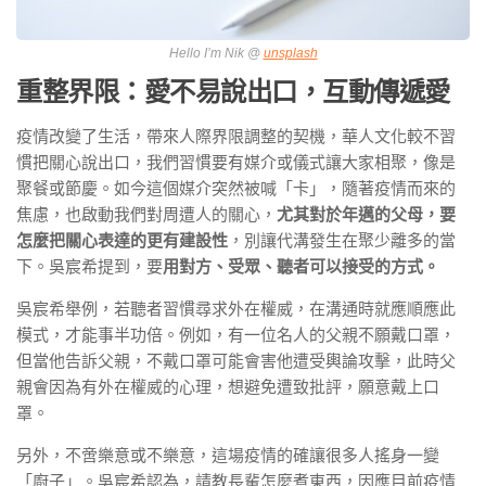
Hello I’m Nik @
unsplash
重整界限：愛不易說出口，互動傳遞愛
疫情改變了生活，帶來人際界限調整的契機，華人文化較不習
慣把關心說出口，我們習慣要有媒介或儀式讓大家相聚，像是
聚餐或節慶。如今這個媒介突然被喊「卡」，隨著疫情而來的
焦慮，也啟動我們對周遭人的關心，
尤其對於年邁的父母，要
怎麼把關心表達的更有建設性
，別讓代溝發生在聚少離多的當
下。吳宸希提到，要
用對方、受眾、聽者可以接受的方式。
吳宸希舉例，若聽者習慣尋求外在權威，在溝通時就應順應此
模式，才能事半功倍。例如，有一位名人的父親不願戴口罩，
但當他告訴父親，不戴口罩可能會害他遭受輿論攻擊，此時父
親會因為有外在權威的心理，想避免遭致批評，願意戴上口
罩。
另外，不啻樂意或不樂意，這場疫情的確讓很多人搖身一變
「廚子」。吳宸希認為，請教長輩怎麼煮東西，因應目前疫情