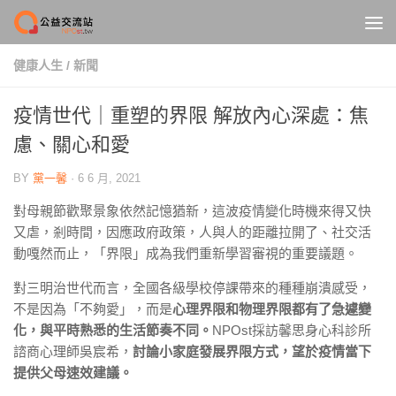
Skip to content
健康人生
/
新聞
疫情世代｜重塑的界限 解放內心深處：焦
慮、關心和愛
BY
黨一馨
·
6 6 月, 2021
對母親節歡聚景象依然記憶猶新，這波疫情變化時機來得又快
又虐，剎時間，因應政府政策，人與人的距離拉開了、社交活
動嘎然而止，「界限」成為我們重新學習審視的重要議題。
對三明治世代而言，全國各級學校停課帶來的種種崩潰感受，
不是因為「不夠愛」，而是
心理界限和物理界限都有了急遽變
化，與平時熟悉的生活節奏不同。
NPOst採訪馨思身心科診所
諮商心理師吳宸希，
討論小家庭發展界限方式，望於疫情當下
提供父母速效建議。