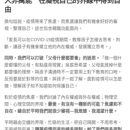
人非萬能 在凝視自己的界線中得到自
由
換句話說，疫情帶來了焦慮，而焦慮讓我們有機會好好的審
視、整理自己，這也包含親職功能面向。
「家長可以在COVID-19疫情期間，教導孩子怎樣去思考、判
斷，讓孩子有機會建立他的內在權威，發展獨立思考。」
同時，我們可以打破「父母什麼都要會」的迷思。
「做一個什
麼都懂的父母，有點違背現實」吳宸悉希望，父母能放掉什麼
都要懂的理想，與孩子溝通時不一定要用上對下教育的口吻，
反而要居於對等的位置，與孩子一起了解，面對疫情可以怎麼
做，理解孩子知不知道如何保護自己。
對於疫情的焦慮，我們討論了內在權威與外在權威；物理空
間、心理空間的界限。
最後，有沒有一種新的可能？焦慮和不
自在，緣自於平時我們就很少審視—我是誰、我渴望什麼。
平時藉由交纏的界限、忙碌的生活，把自己隔開，不用思考、
不用感受孤單？
隨著疫情而來的諸多限制，給了我們很多面對