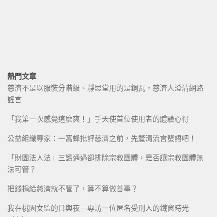
熱門文章
慈濟不是以服裝分階級、靜思堂用的是銅瓦，慈濟人澄清網路
謠言
「我第一次感覺這麼爽！」手天使首位使用者的體驗心得
公益組織專家：一窩蜂批評慈濟之前，先釐清流言蜚語吧！
「財團法人法」三讀通過卻排除宗教團體，是否讓宗教團體無
法可管？
把錢捐給慈濟就不管了，算不算做善事？
我在桃園女監的日與夜－專訪一位匿名受刑人的鐵窗時光