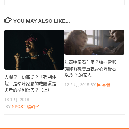
YOU MAY ALSO LIKE...
年節連假看什麼？這些電影
讓你有機會直視身心障礙者
以及 他的家人
人權是一句髒話？「強制住
院」是精障家屬的救贖還是
12 2 月, 2015
BY
吳 易珊
患者的權利傷害？（上）
16 1 月, 2018
BY
NPOST 編輯室