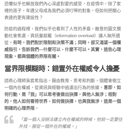
恐懼似乎也解放我們內心深處對愛的感受，在疫情中，除了家
裡的孩子，年邁父母成為我們必須叮嚀的對象，但如何把關心
表達的更有建設性？
防疫的過程裡，我們似乎也看到了人性的矛盾，敵意的圖文攪
動社會焦慮，資訊量超載（information overload）讓人無所適
從。
有時，我們對於限制和決策不滿；同時，卻又渴望一個權
威指引，告訴我們—什麼可以、什麼不可以。其實，這些心理
現象，都與個體的界限有關。
當界限模糊時：錯置外在權威令人擔憂
諮商心理師吳宸希指出，藉由教育、思考和判斷，個體會樹立
一個內在權威，從資訊與經驗中過濾出行為的依據。
意即，如
何行動，是「我」可以思考後做出抉擇，與他人無涉；相對
的，他人如何看待世界、如何做抉擇，也與我無涉，這是一個
明確的心理界限
。
「當一個人沒辦法建立內在權威的時候，他就一定要往
外找，服從一個外在的權威。」