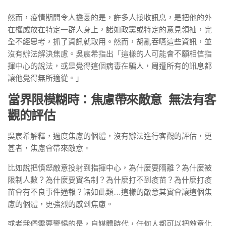
然而，疫情期間令人擔憂的是，許多人接收訊息，是把他的外
在權威放在特定一群人身上，諸如政黨或特定的意見領袖，完
全不經思考，抓了資訊就取用。然而，胡亂吞嚥這些資訊，並
沒有辦法解決焦慮。吳宸希指出「這樣的人可能會不願相信指
揮中心的說法，或是覺得這個病毒在騙人，周遭所有的訊息都
讓他覺得無所適從。」
當界限模糊時：焦慮帶來敵意 無法有客
觀的評估
吳宸希解釋，過度焦慮的個體，沒有辦法進行客觀的評估，更
甚者，焦慮會帶來敵意。
比如說把憤怒敵意投射到指揮中心，為什麼要隔離？為什麼被
限制人數？為什麼要實名制？為什麼打不到疫苗？為什麼打疫
苗會有不良事件通報？諸如此類…這樣的敵意其實會讓這個焦
慮的個體，更強烈的感到焦慮。
或者我們需要警惕的是，自媒體時代，任何人都可以把敵意化