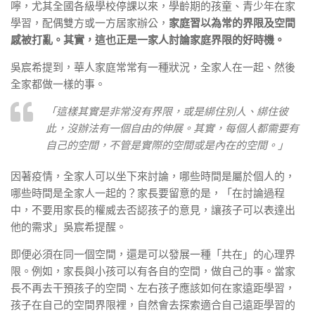
嚀，尤其全國各級學校停課以來，學齡期的孩童、青少年在家
學習，配偶雙方或一方居家辦公，
家庭習以為常的界限及空間
感被打亂。其實，這也正是一家人討論家庭界限的好時機。
吳宸希提到，華人家庭常常有一種狀況，全家人在一起、然後
全家都做一樣的事。
「這樣其實是非常沒有界限，或是綁住別人、綁住彼
此，沒辦法有一個自由的伸展。其實，每個人都需要有
自己的空間，不管是實際的空間或是內在的空間。」
因著疫情，全家人可以坐下來討論，哪些時間是屬於個人的，
哪些時間是全家人一起的？家長要留意的是，「在討論過程
中，不要用家長的權威去否認孩子的意見，讓孩子可以表達出
他的需求」吳宸希提醒。
即便必須在同一個空間，還是可以發展一種「共在」的心理界
限。例如，家長與小孩可以有各自的空間，做自己的事。當家
長不再去干預孩子的空間、左右孩子應該如何在家遠距學習，
孩子在自己的空間界限裡，自然會去探索適合自己遠距學習的