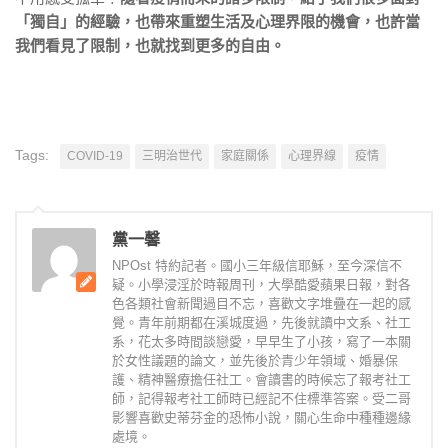
「獨自」的經驗，也帶來重塑生活及心理界限的機會，也許當
我們看見了限制，也就找到更多的自由。
Tags:
COVID-19
三明治世代
家庭關係
心理界線
疫情
黨一馨
NPOst 特約記者。國小三年級信耶穌，至今深信不
疑。小學浸淫於時報周刊，大學酷愛蘋果日報，對各
色各類社會新聞過目不忘，喜歡文字堆疊在一起的感
覺。青年前期都在溪城度過，先後就讀中文系、社工
系，花太多時間談戀愛，早早生了小孩，寫了一本關
於女性議題的論文，並先後於青少年領域、婚暴保
護、精神醫療擔任社工。會讀書的時候忘了報考社工
師，記得報考社工師時已經記不住標準答案。受二哥
影響喜歡史蒂芬金的恐怖小說，關心生命中種種邊緣
處境。