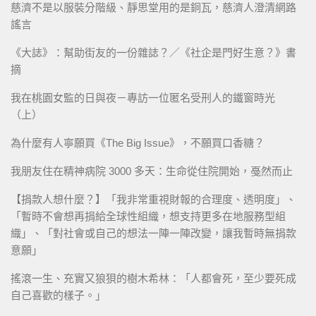
慈濟不是以服裝分階級、靜思堂用的是銅瓦，慈濟人澄清網路
謠言
《大誌》：幫助街友的一份雜誌？／《社企是門好生意？》書
摘
我在桃園女監的日與夜－專訪一位匿名受刑人的鐵窗時光
（上）
為什麼有人寧願買《The Big Issue》，不願買口香糖？
我朋友住在精神病院 3000 多天：生命從住院開始，戞然而止
【捐款人想什麼？】「我非常重視財報的合理度、透明度」、
「暫時不會想再捐給全球性組織，想支持更多在地服務型組
織」、「對社會或自己的想法一陣一陣改變，讓我暫時無捐款
意願」
搖滾一生、充實又狼狽的樹木希林：「人都會死，至少要死成
自己喜歡的樣子。」