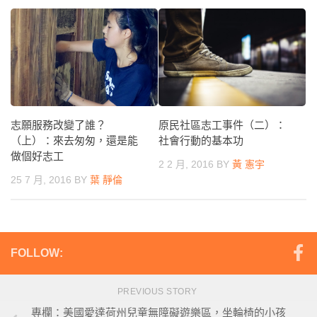
志願服務改變了誰？
原民社區志工事件（二）：
（上）：來去匆匆，還是能
社會行動的基本功
做個好志工
2 2 月, 2016
BY
黃 憲宇
25 7 月, 2016
BY
葉 靜倫
FOLLOW:
PREVIOUS STORY
專欄：美國愛達荷州兒童無障礙遊樂區，坐輪椅的小孩