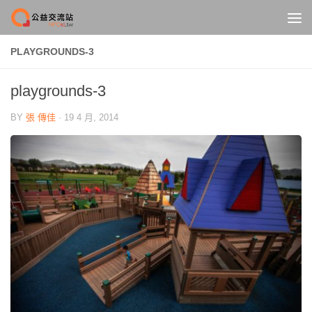
Skip to content
PLAYGROUNDS-3
playgrounds-3
BY
張 傳佳
·
19 4 月, 2014