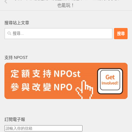
也能玩！
搜尋站上文章
搜
尋
關
鍵
支持 NPOST
字:
訂閱電子報