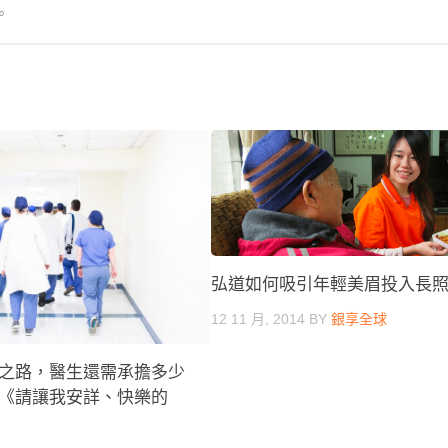
。
弘道如何吸引年輕美眉投入長
12 11 月, 2014
BY
銀享全球
之路，醫生還需承擔多少
《請讓我安詳、快樂的