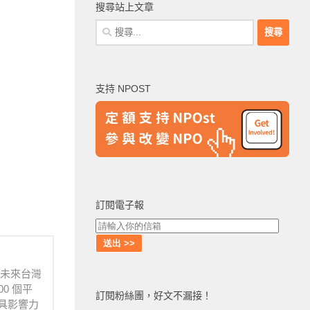
搜尋站上文章
搜
尋
關
鍵
支持 NPOST
字:
訂閱電子報
待未來台灣
0 個平
訂閱粉絲團，好文不漏接！
具影響力