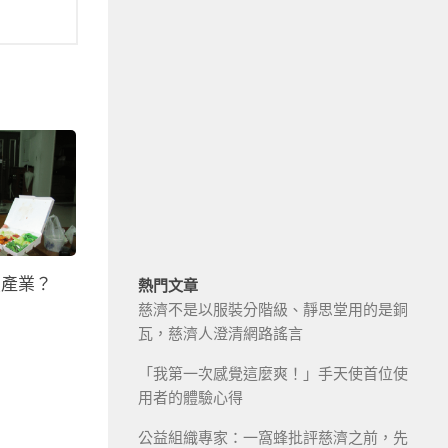
照產業？
熱門文章
慈濟不是以服裝分階級、靜思堂用的是銅
瓦，慈濟人澄清網路謠言
「我第一次感覺這麼爽！」手天使首位使
用者的體驗心得
公益組織專家：一窩蜂批評慈濟之前，先