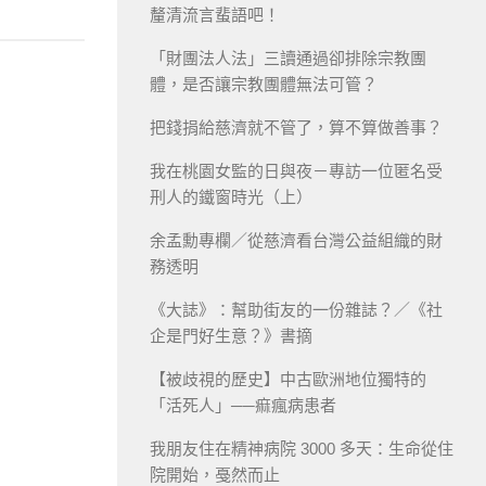
釐清流言蜚語吧！
「財團法人法」三讀通過卻排除宗教團
體，是否讓宗教團體無法可管？
把錢捐給慈濟就不管了，算不算做善事？
我在桃園女監的日與夜－專訪一位匿名受
刑人的鐵窗時光（上）
余孟勳專欄／從慈濟看台灣公益組織的財
務透明
《大誌》：幫助街友的一份雜誌？／《社
企是門好生意？》書摘
【被歧視的歷史】中古歐洲地位獨特的
「活死人」──痲瘋病患者
我朋友住在精神病院 3000 多天：生命從住
院開始，戞然而止