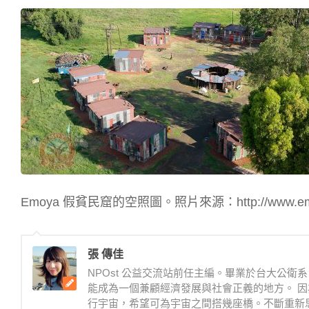
Emoya 假貧民窟的空照圖。照片來源：http://www.emoy
張 傳佳
NPOst 公益交流站前任主編。畢業於台大公
能成為一個兼顧經濟發展與社會正義的地方。 因
行宇宙，希望可為宇宙之間搭幾座橋。不斷重新