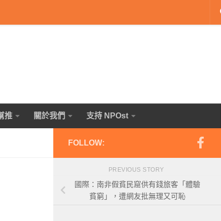
幫推
關於我們
支持 NPOst
FOLLOW:
PREVIOUS STORY
國際：南非假貧民窟供有錢旅客「體驗
貧窮」，遭網友批無理又可恥