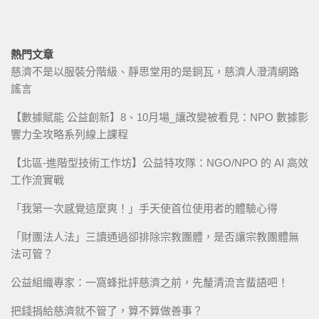
熱門文章
慈濟不是以服裝分階級、靜思堂用的是銅瓦，慈濟人澄清網路
謠言
【數據賦能 公益創新】8、10月場_讓改變被看見：NPO 數據影
響力全攻略系列線上課程
【北區-進階型技術工作坊】公益特攻隊：NGO/NPO 的 AI 高效
工作流實戰
「我第一次感覺這麼爽！」手天使首位使用者的體驗心得
「財團法人法」三讀通過卻排除宗教團體，是否讓宗教團體無
法可管？
公益組織專家：一窩蜂批評慈濟之前，先釐清流言蜚語吧！
把錢捐給慈濟就不管了，算不算做善事？