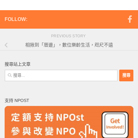
FOLLOW:
PREVIOUS STORY
相揪到「厝邊」，數位樂齡生活，咫尺不遠
搜尋站上文章
搜
尋
關
鍵
支持 NPOST
字: