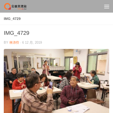
Skip to content
IMG_4729
IMG_4729
BY
林沛伶
·
6 12 月, 2019